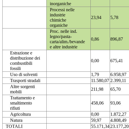
inorganiche
Processi nelle
industrie
23,94
5,78
chimiche
organiche
Proc. nelle ind.
legno/pasta-
0,86
896,87
carta/alim./bevande
e altre industrie
Estrazione e
distribuzione dei
0,00
675,41
combustibili
fossili
Uso di solventi
1,79
6.958,97
Trasporti stradali
11.580,07
2.399,11
Altre sorgenti
211,98
65,70
mobili
Trattamento e
smaltimento
458,06
93,06
rifiuti
Agricoltura
0,00
1.872,27
Natura
59,97
4.808,49
TOTALI
55.171,34
23.177,20