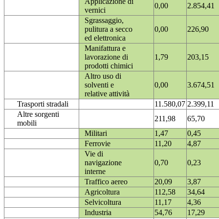
Applicazione di
0,00
2.854,41
vernici
Sgrassaggio,
pulitura a secco
0,00
226,90
ed elettronica
Manifattura e
lavorazione di
1,79
203,15
prodotti chimici
Altro uso di
solventi e
0,00
3.674,51
relative attività
Trasporti stradali
11.580,07
2.399,11
Altre sorgenti
211,98
65,70
mobili
Militari
1,47
0,45
Ferrovie
11,20
4,87
Vie di
navigazione
0,70
0,23
interne
Traffico aereo
20,09
3,87
Agricoltura
112,58
34,64
Selvicoltura
11,17
4,36
Industria
54,76
17,29