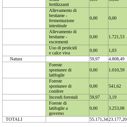
fertilizzanti
Allevamento di
bestiame -
0,00
0,00
fermentazione
intestinale
Allevamento di
bestiame -
0,00
1.721,53
escrementi
Uso di pesticidi
0,00
1,03
e calce viva
Natura
59,97
4.808,49
Foreste
spontanee di
0,00
1.010,59
latifoglie
Foreste
spontanee di
0,00
541,62
conifere
Incendi forestali
59,97
3,19
Foreste di
latifoglie a
0,00
3.253,08
governo
TOTALI
55.171,34
23.177,20