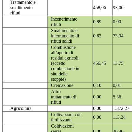
Trattamento e
smaltimento
458,06
93,06
rifiuti
Incenerimento
0,89
0,00
rifiuti
Smaltimento e
interramento di
0,62
73,94
rifiuti solidi
Combustione
all’aperto di
residui agricoli
(eccetto
456,45
13,75
combustione in
situ delle
stoppie)
Cremazione
0,10
0,01
Altro
trattamento di
0,00
5,36
rifiuti
Agricoltura
0,00
1.872,27
Coltivazioni con
0,00
113,24
fertilizzanti
Coltivazioni
senza
0,00
36,46