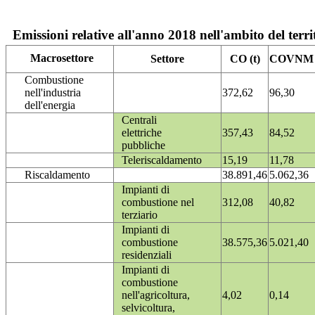
Emissioni relative all'anno 2018 nell'ambito del terri
Macrosettore
Settore
CO (t)
COVNM (
Combustione
nell'industria
372,62
96,30
dell'energia
Centrali
elettriche
357,43
84,52
pubbliche
Teleriscaldamento
15,19
11,78
Riscaldamento
38.891,46
5.062,36
Impianti di
combustione nel
312,08
40,82
terziario
Impianti di
combustione
38.575,36
5.021,40
residenziali
Impianti di
combustione
nell'agricoltura,
4,02
0,14
selvicoltura,