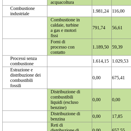
acquacoltura
Combustione
1.981,24
116,00
industriale
Combustione in
caldaie, turbine
791,74
56,61
a gas e motori
fissi
Forni di
processo con
1.189,50
59,39
contatto
Processi senza
1.614,15
1.029,53
combustione
Estrazione e
distribuzione dei
0,00
675,41
combustibili
fossili
Distribuzione di
combustibili
0,00
0,00
liquidi (escluso
benzine)
Distribuzione di
0,00
17,85
benzina
Reti di
distribuzione di
0,00
657,55