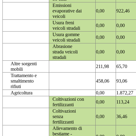
Emissioni
evaporative dai
0,00
922,46
veicoli
Usura freni
0,00
0,00
veicoli stradali
Usura gomme
0,00
0,00
veicoli stradali
Abrasione
strada veicoli
0,00
0,00
stradali
Altre sorgenti
211,98
65,70
mobili
Trattamento e
smaltimento
458,06
93,06
rifiuti
Agricoltura
0,00
1.872,27
Coltivazioni con
0,00
113,24
fertilizzanti
Coltivazioni
senza
0,00
36,46
fertilizzanti
Allevamento di
bestiame -