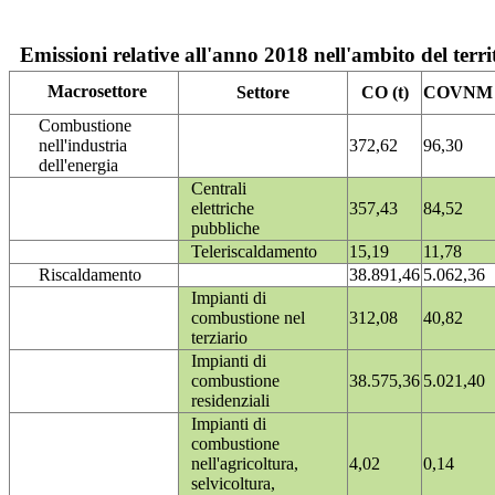
Emissioni relative all'anno 2018 nell'ambito del terri
Macrosettore
Settore
CO (t)
COVNM (
Combustione
nell'industria
372,62
96,30
dell'energia
Centrali
elettriche
357,43
84,52
pubbliche
Teleriscaldamento
15,19
11,78
Riscaldamento
38.891,46
5.062,36
Impianti di
combustione nel
312,08
40,82
terziario
Impianti di
combustione
38.575,36
5.021,40
residenziali
Impianti di
combustione
nell'agricoltura,
4,02
0,14
selvicoltura,