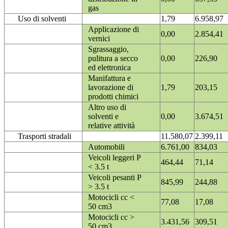
gas
Uso di solventi
1,79
6.958,97
Applicazione di
0,00
2.854,41
vernici
Sgrassaggio,
pulitura a secco
0,00
226,90
ed elettronica
Manifattura e
lavorazione di
1,79
203,15
prodotti chimici
Altro uso di
solventi e
0,00
3.674,51
relative attività
Trasporti stradali
11.580,07
2.399,11
Automobili
6.761,00
834,03
Veicoli leggeri P
464,44
71,14
< 3.5 t
Veicoli pesanti P
845,99
244,88
> 3.5 t
Motocicli cc <
77,08
17,08
50 cm3
Motocicli cc >
3.431,56
309,51
50 cm3