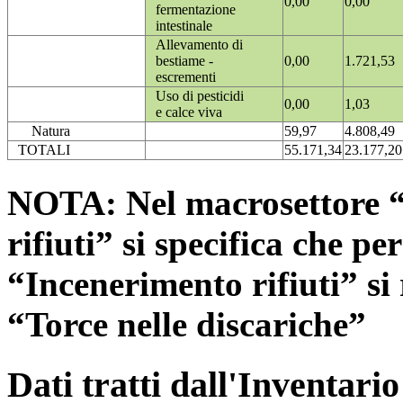
0,00
0,00
fermentazione
intestinale
Allevamento di
bestiame -
0,00
1.721,53
escrementi
Uso di pesticidi
0,00
1,03
e calce viva
Natura
59,97
4.808,49
TOTALI
55.171,34
23.177,20
NOTA: Nel macrosettore “
rifiuti” si specifica che pe
“Incenerimento rifiuti” si r
“Torce nelle discariche”
Dati tratti dall'Inventari