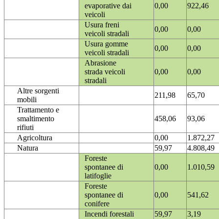
evaporative dai
0,00
922,46
veicoli
Usura freni
0,00
0,00
veicoli stradali
Usura gomme
0,00
0,00
veicoli stradali
Abrasione
strada veicoli
0,00
0,00
stradali
Altre sorgenti
211,98
65,70
mobili
Trattamento e
smaltimento
458,06
93,06
rifiuti
Agricoltura
0,00
1.872,27
Natura
59,97
4.808,49
Foreste
spontanee di
0,00
1.010,59
latifoglie
Foreste
spontanee di
0,00
541,62
conifere
Incendi forestali
59,97
3,19