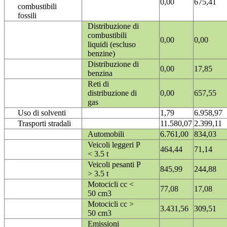
0,00
675,41
combustibili
fossili
Distribuzione di
combustibili
0,00
0,00
liquidi (escluso
benzine)
Distribuzione di
0,00
17,85
benzina
Reti di
distribuzione di
0,00
657,55
gas
Uso di solventi
1,79
6.958,97
Trasporti stradali
11.580,07
2.399,11
Automobili
6.761,00
834,03
Veicoli leggeri P
464,44
71,14
< 3.5 t
Veicoli pesanti P
845,99
244,88
> 3.5 t
Motocicli cc <
77,08
17,08
50 cm3
Motocicli cc >
3.431,56
309,51
50 cm3
Emissioni