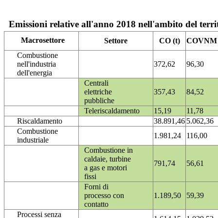
Emissioni relative all'anno 2018 nell'ambito del terri
Macrosettore
Settore
CO (t)
COVNM (
Combustione
nell'industria
372,62
96,30
dell'energia
Centrali
elettriche
357,43
84,52
pubbliche
Teleriscaldamento
15,19
11,78
Riscaldamento
38.891,46
5.062,36
Combustione
1.981,24
116,00
industriale
Combustione in
caldaie, turbine
791,74
56,61
a gas e motori
fissi
Forni di
processo con
1.189,50
59,39
contatto
Processi senza