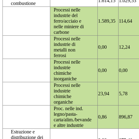
1.614,15
1.029,53
combustione
Processi nelle
industrie del
ferro/acciaio e
1.589,35
114,64
nelle miniere di
carbone
Processi nelle
industrie di
0,00
12,24
metalli non
ferrosi
Processi nelle
industrie
0,00
0,00
chimiche
inorganiche
Processi nelle
industrie
23,94
5,78
chimiche
organiche
Proc. nelle ind.
legno/pasta-
0,86
896,87
carta/alim./bevande
e altre industrie
Estrazione e
distribuzione dei