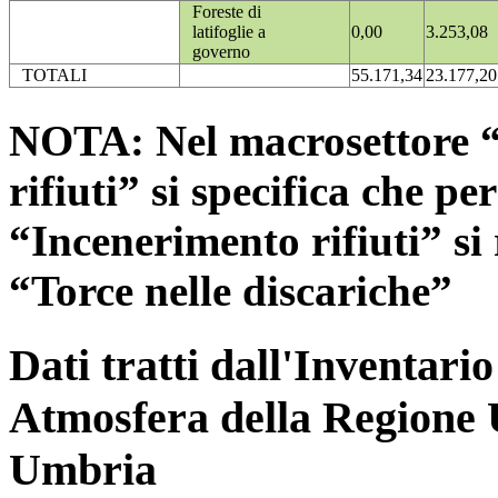
Foreste di
latifoglie a
0,00
3.253,08
governo
TOTALI
55.171,34
23.177,20
NOTA: Nel macrosettore “
rifiuti” si specifica che pe
“Incenerimento rifiuti” si r
“Torce nelle discariche”
Dati tratti dall'Inventari
Atmosfera della Regione 
Umbria