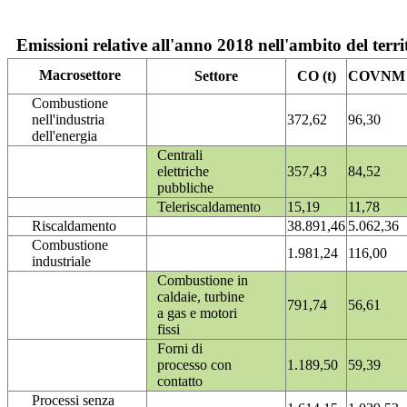
Emissioni relative all'anno 2018 nell'ambito del terri
Macrosettore
Settore
CO (t)
COVNM (
Combustione
nell'industria
372,62
96,30
dell'energia
Centrali
elettriche
357,43
84,52
pubbliche
Teleriscaldamento
15,19
11,78
Riscaldamento
38.891,46
5.062,36
Combustione
1.981,24
116,00
industriale
Combustione in
caldaie, turbine
791,74
56,61
a gas e motori
fissi
Forni di
processo con
1.189,50
59,39
contatto
Processi senza