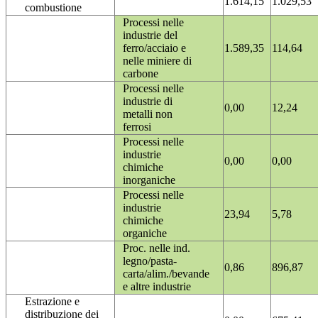
1.614,15
1.029,53
combustione
Processi nelle
industrie del
ferro/acciaio e
1.589,35
114,64
nelle miniere di
carbone
Processi nelle
industrie di
0,00
12,24
metalli non
ferrosi
Processi nelle
industrie
0,00
0,00
chimiche
inorganiche
Processi nelle
industrie
23,94
5,78
chimiche
organiche
Proc. nelle ind.
legno/pasta-
0,86
896,87
carta/alim./bevande
e altre industrie
Estrazione e
distribuzione dei