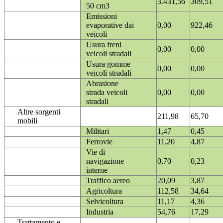
3.431,56
309,51
50 cm3
Emissioni
evaporative dai
0,00
922,46
veicoli
Usura freni
0,00
0,00
veicoli stradali
Usura gomme
0,00
0,00
veicoli stradali
Abrasione
strada veicoli
0,00
0,00
stradali
Altre sorgenti
211,98
65,70
mobili
Militari
1,47
0,45
Ferrovie
11,20
4,87
Vie di
navigazione
0,70
0,23
interne
Traffico aereo
20,09
3,87
Agricoltura
112,58
34,64
Selvicoltura
11,17
4,36
Industria
54,76
17,29
Trattamento e