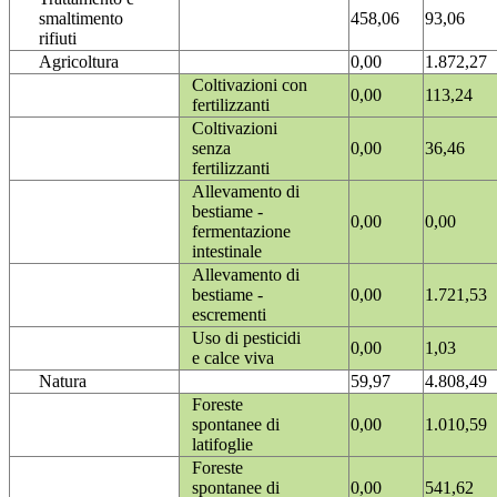
smaltimento
458,06
93,06
rifiuti
Agricoltura
0,00
1.872,27
Coltivazioni con
0,00
113,24
fertilizzanti
Coltivazioni
senza
0,00
36,46
fertilizzanti
Allevamento di
bestiame -
0,00
0,00
fermentazione
intestinale
Allevamento di
bestiame -
0,00
1.721,53
escrementi
Uso di pesticidi
0,00
1,03
e calce viva
Natura
59,97
4.808,49
Foreste
spontanee di
0,00
1.010,59
latifoglie
Foreste
spontanee di
0,00
541,62