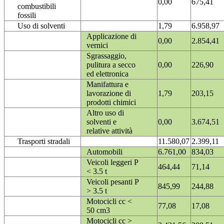
0,00
675,41
combustibili
fossili
Uso di solventi
1,79
6.958,97
Applicazione di
0,00
2.854,41
vernici
Sgrassaggio,
pulitura a secco
0,00
226,90
ed elettronica
Manifattura e
lavorazione di
1,79
203,15
prodotti chimici
Altro uso di
solventi e
0,00
3.674,51
relative attività
Trasporti stradali
11.580,07
2.399,11
Automobili
6.761,00
834,03
Veicoli leggeri P
464,44
71,14
< 3.5 t
Veicoli pesanti P
845,99
244,88
> 3.5 t
Motocicli cc <
77,08
17,08
50 cm3
Motocicli cc >