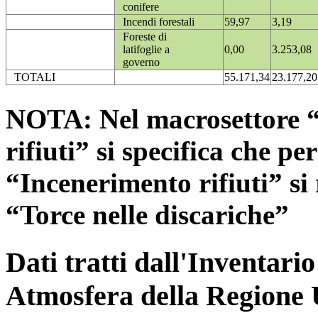
conifere
Incendi forestali
59,97
3,19
Foreste di
latifoglie a
0,00
3.253,08
governo
TOTALI
55.171,34
23.177,20
NOTA: Nel macrosettore “
rifiuti” si specifica che pe
“Incenerimento rifiuti” si r
“Torce nelle discariche”
Dati tratti dall'Inventari
Atmosfera della Regione 