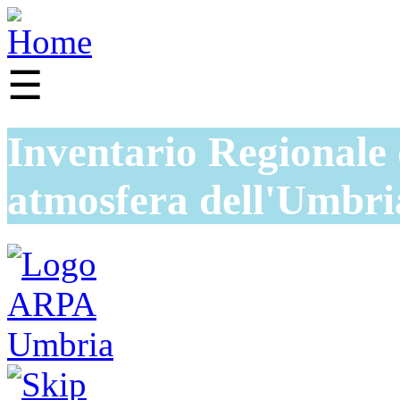
☰
Inventario Regionale 
atmosfera dell'Umbri