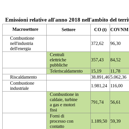
Emissioni relative all'anno 2018 nell'ambito del terri
Macrosettore
Settore
CO (t)
COVNM (
Combustione
nell'industria
372,62
96,30
dell'energia
Centrali
elettriche
357,43
84,52
pubbliche
Teleriscaldamento
15,19
11,78
Riscaldamento
38.891,46
5.062,36
Combustione
1.981,24
116,00
industriale
Combustione in
caldaie, turbine
791,74
56,61
a gas e motori
fissi
Forni di
processo con
1.189,50
59,39
contatto