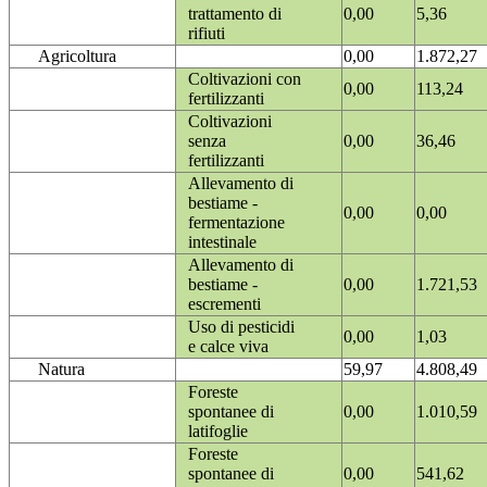
trattamento di
0,00
5,36
rifiuti
Agricoltura
0,00
1.872,27
Coltivazioni con
0,00
113,24
fertilizzanti
Coltivazioni
senza
0,00
36,46
fertilizzanti
Allevamento di
bestiame -
0,00
0,00
fermentazione
intestinale
Allevamento di
bestiame -
0,00
1.721,53
escrementi
Uso di pesticidi
0,00
1,03
e calce viva
Natura
59,97
4.808,49
Foreste
spontanee di
0,00
1.010,59
latifoglie
Foreste
spontanee di
0,00
541,62