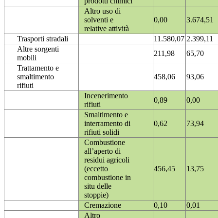
prodotti chimici
Altro uso di
solventi e
0,00
3.674,51
relative attività
Trasporti stradali
11.580,07
2.399,11
Altre sorgenti
211,98
65,70
mobili
Trattamento e
smaltimento
458,06
93,06
rifiuti
Incenerimento
0,89
0,00
rifiuti
Smaltimento e
interramento di
0,62
73,94
rifiuti solidi
Combustione
all’aperto di
residui agricoli
(eccetto
456,45
13,75
combustione in
situ delle
stoppie)
Cremazione
0,10
0,01
Altro