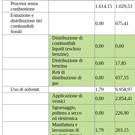
Processi senza
1.614,15
1.029,53
combustione
Estrazione e
distribuzione dei
0,00
675,41
combustibili
fossili
Distribuzione di
combustibili
0,00
0,00
liquidi (escluso
benzine)
Distribuzione di
0,00
17,85
benzina
Reti di
distribuzione di
0,00
657,55
gas
Uso di solventi
1,79
6.958,97
Applicazione di
0,00
2.854,41
vernici
Sgrassaggio,
pulitura a secco
0,00
226,90
ed elettronica
Manifattura e
lavorazione di
1,79
203,15