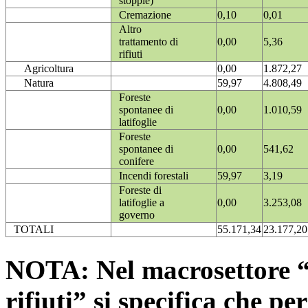
stoppie)
Cremazione
0,10
0,01
Altro
trattamento di
0,00
5,36
rifiuti
Agricoltura
0,00
1.872,27
Natura
59,97
4.808,49
Foreste
spontanee di
0,00
1.010,59
latifoglie
Foreste
spontanee di
0,00
541,62
conifere
Incendi forestali
59,97
3,19
Foreste di
latifoglie a
0,00
3.253,08
governo
TOTALI
55.171,34
23.177,20
NOTA: Nel macrosettore “
rifiuti” si specifica che pe