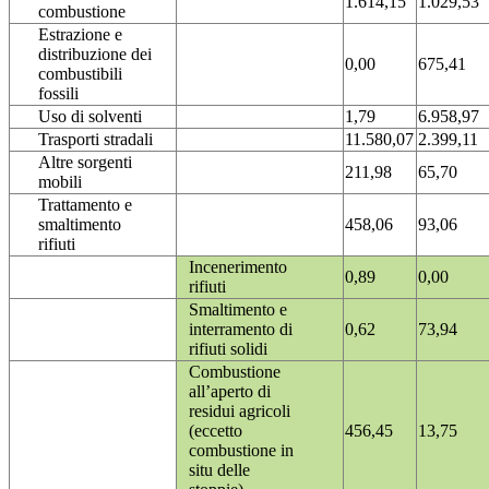
1.614,15
1.029,53
combustione
Estrazione e
distribuzione dei
0,00
675,41
combustibili
fossili
Uso di solventi
1,79
6.958,97
Trasporti stradali
11.580,07
2.399,11
Altre sorgenti
211,98
65,70
mobili
Trattamento e
smaltimento
458,06
93,06
rifiuti
Incenerimento
0,89
0,00
rifiuti
Smaltimento e
interramento di
0,62
73,94
rifiuti solidi
Combustione
all’aperto di
residui agricoli
(eccetto
456,45
13,75
combustione in
situ delle