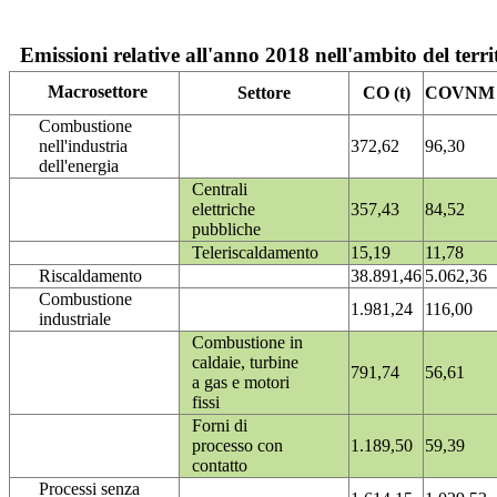
Emissioni relative all'anno 2018 nell'ambito del terri
Macrosettore
Settore
CO (t)
COVNM (
Combustione
nell'industria
372,62
96,30
dell'energia
Centrali
elettriche
357,43
84,52
pubbliche
Teleriscaldamento
15,19
11,78
Riscaldamento
38.891,46
5.062,36
Combustione
1.981,24
116,00
industriale
Combustione in
caldaie, turbine
791,74
56,61
a gas e motori
fissi
Forni di
processo con
1.189,50
59,39
contatto
Processi senza