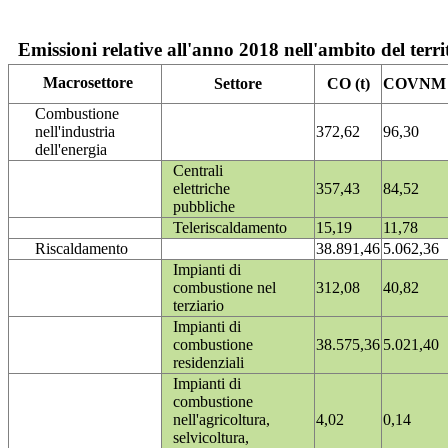
Emissioni relative all'anno 2018 nell'ambito del terri
Macrosettore
Settore
CO (t)
COVNM (
Combustione
nell'industria
372,62
96,30
dell'energia
Centrali
elettriche
357,43
84,52
pubbliche
Teleriscaldamento
15,19
11,78
Riscaldamento
38.891,46
5.062,36
Impianti di
combustione nel
312,08
40,82
terziario
Impianti di
combustione
38.575,36
5.021,40
residenziali
Impianti di
combustione
nell'agricoltura,
4,02
0,14
selvicoltura,