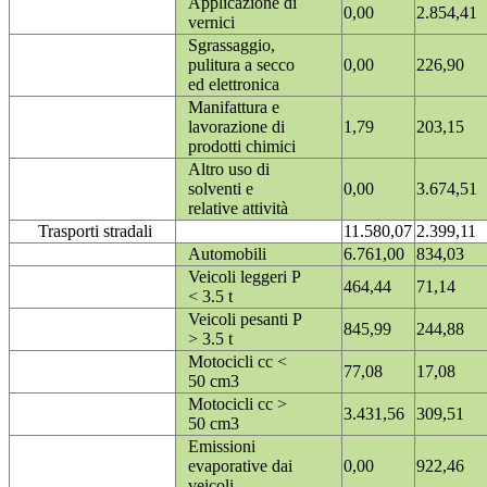
Applicazione di
0,00
2.854,41
vernici
Sgrassaggio,
pulitura a secco
0,00
226,90
ed elettronica
Manifattura e
lavorazione di
1,79
203,15
prodotti chimici
Altro uso di
solventi e
0,00
3.674,51
relative attività
Trasporti stradali
11.580,07
2.399,11
Automobili
6.761,00
834,03
Veicoli leggeri P
464,44
71,14
< 3.5 t
Veicoli pesanti P
845,99
244,88
> 3.5 t
Motocicli cc <
77,08
17,08
50 cm3
Motocicli cc >
3.431,56
309,51
50 cm3
Emissioni
evaporative dai
0,00
922,46
veicoli