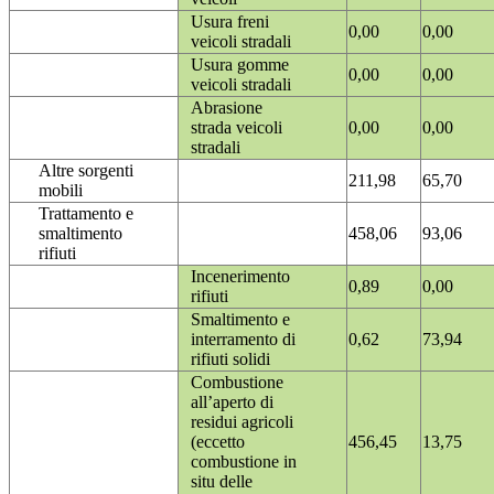
Usura freni
0,00
0,00
veicoli stradali
Usura gomme
0,00
0,00
veicoli stradali
Abrasione
strada veicoli
0,00
0,00
stradali
Altre sorgenti
211,98
65,70
mobili
Trattamento e
smaltimento
458,06
93,06
rifiuti
Incenerimento
0,89
0,00
rifiuti
Smaltimento e
interramento di
0,62
73,94
rifiuti solidi
Combustione
all’aperto di
residui agricoli
(eccetto
456,45
13,75
combustione in
situ delle