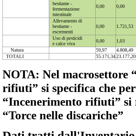
bestiame -
0,00
0,00
fermentazione
intestinale
Allevamento di
bestiame -
0,00
1.721,53
escrementi
Uso di pesticidi
0,00
1,03
e calce viva
Natura
59,97
4.808,49
TOTALI
55.171,34
23.177,20
NOTA: Nel macrosettore “
rifiuti” si specifica che pe
“Incenerimento rifiuti” si r
“Torce nelle discariche”
Dati tratti dall'Inventari