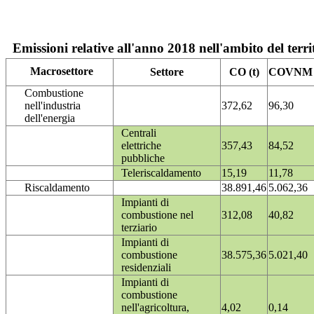
Emissioni relative all'anno 2018 nell'ambito del terri
Macrosettore
Settore
CO (t)
COVNM (
Combustione
nell'industria
372,62
96,30
dell'energia
Centrali
elettriche
357,43
84,52
pubbliche
Teleriscaldamento
15,19
11,78
Riscaldamento
38.891,46
5.062,36
Impianti di
combustione nel
312,08
40,82
terziario
Impianti di
combustione
38.575,36
5.021,40
residenziali
Impianti di
combustione
nell'agricoltura,
4,02
0,14