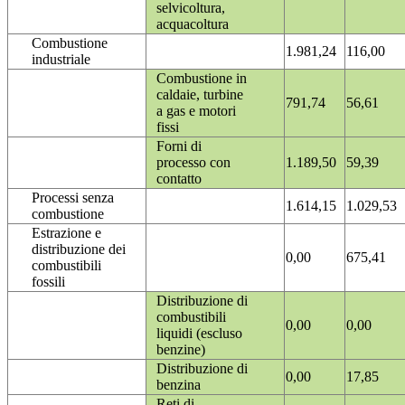
selvicoltura,
acquacoltura
Combustione
1.981,24
116,00
industriale
Combustione in
caldaie, turbine
791,74
56,61
a gas e motori
fissi
Forni di
processo con
1.189,50
59,39
contatto
Processi senza
1.614,15
1.029,53
combustione
Estrazione e
distribuzione dei
0,00
675,41
combustibili
fossili
Distribuzione di
combustibili
0,00
0,00
liquidi (escluso
benzine)
Distribuzione di
0,00
17,85
benzina
Reti di