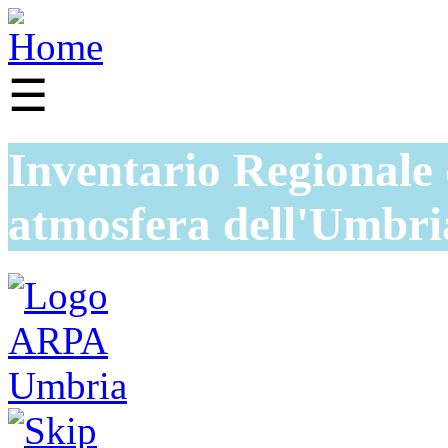
☰
Inventario Regionale 
atmosfera dell'Umbri