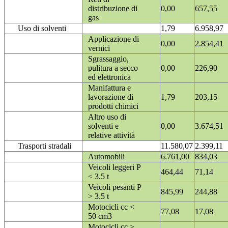
distribuzione di
0,00
657,55
gas
Uso di solventi
1,79
6.958,97
Applicazione di
0,00
2.854,41
vernici
Sgrassaggio,
pulitura a secco
0,00
226,90
ed elettronica
Manifattura e
lavorazione di
1,79
203,15
prodotti chimici
Altro uso di
solventi e
0,00
3.674,51
relative attività
Trasporti stradali
11.580,07
2.399,11
Automobili
6.761,00
834,03
Veicoli leggeri P
464,44
71,14
< 3.5 t
Veicoli pesanti P
845,99
244,88
> 3.5 t
Motocicli cc <
77,08
17,08
50 cm3
Motocicli cc >