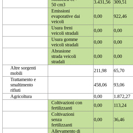
3.431,56
309,51
50 cm3
Emissioni
evaporative dai
0,00
922,46
veicoli
Usura freni
0,00
0,00
veicoli stradali
Usura gomme
0,00
0,00
veicoli stradali
Abrasione
strada veicoli
0,00
0,00
stradali
Altre sorgenti
211,98
65,70
mobili
Trattamento e
smaltimento
458,06
93,06
rifiuti
Agricoltura
0,00
1.872,27
Coltivazioni con
0,00
113,24
fertilizzanti
Coltivazioni
senza
0,00
36,46
fertilizzanti
Allevamento di