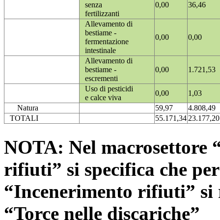
senza
0,00
36,46
fertilizzanti
Allevamento di
bestiame -
0,00
0,00
fermentazione
intestinale
Allevamento di
bestiame -
0,00
1.721,53
escrementi
Uso di pesticidi
0,00
1,03
e calce viva
Natura
59,97
4.808,49
TOTALI
55.171,34
23.177,20
NOTA: Nel macrosettore “
rifiuti” si specifica che pe
“Incenerimento rifiuti” si r
“Torce nelle discariche”