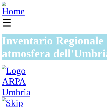
☰
Inventario Regionale 
atmosfera dell'Umbri