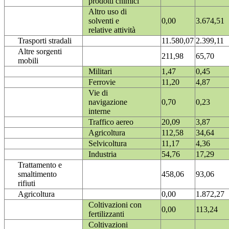
prodotti chimici
Altro uso di
solventi e
0,00
3.674,51
relative attività
Trasporti stradali
11.580,07
2.399,11
Altre sorgenti
211,98
65,70
mobili
Militari
1,47
0,45
Ferrovie
11,20
4,87
Vie di
navigazione
0,70
0,23
interne
Traffico aereo
20,09
3,87
Agricoltura
112,58
34,64
Selvicoltura
11,17
4,36
Industria
54,76
17,29
Trattamento e
smaltimento
458,06
93,06
rifiuti
Agricoltura
0,00
1.872,27
Coltivazioni con
0,00
113,24
fertilizzanti
Coltivazioni