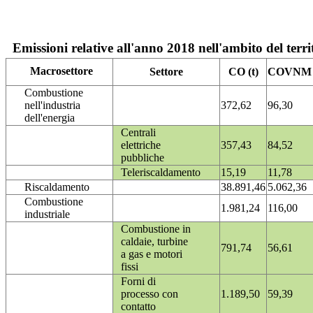
Emissioni relative all'anno 2018 nell'ambito del terri
Macrosettore
Settore
CO (t)
COVNM (
Combustione
nell'industria
372,62
96,30
dell'energia
Centrali
elettriche
357,43
84,52
pubbliche
Teleriscaldamento
15,19
11,78
Riscaldamento
38.891,46
5.062,36
Combustione
1.981,24
116,00
industriale
Combustione in
caldaie, turbine
791,74
56,61
a gas e motori
fissi
Forni di
processo con
1.189,50
59,39
contatto