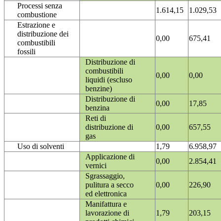
Processi senza
1.614,15
1.029,53
combustione
Estrazione e
distribuzione dei
0,00
675,41
combustibili
fossili
Distribuzione di
combustibili
0,00
0,00
liquidi (escluso
benzine)
Distribuzione di
0,00
17,85
benzina
Reti di
distribuzione di
0,00
657,55
gas
Uso di solventi
1,79
6.958,97
Applicazione di
0,00
2.854,41
vernici
Sgrassaggio,
pulitura a secco
0,00
226,90
ed elettronica
Manifattura e
lavorazione di
1,79
203,15