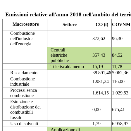
Emissioni relative all'anno 2018 nell'ambito del terri
Macrosettore
Settore
CO (t)
COVNM (
Combustione
nell'industria
372,62
96,30
dell'energia
Centrali
elettriche
357,43
84,52
pubbliche
Teleriscaldamento
15,19
11,78
Riscaldamento
38.891,46
5.062,36
Combustione
1.981,24
116,00
industriale
Processi senza
1.614,15
1.029,53
combustione
Estrazione e
distribuzione dei
0,00
675,41
combustibili
fossili
Uso di solventi
1,79
6.958,97
Applicazione di