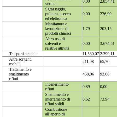
0,00
2.854,41
vernici
Sgrassaggio,
pulitura a secco
0,00
226,90
ed elettronica
Manifattura e
lavorazione di
1,79
203,15
prodotti chimici
Altro uso di
solventi e
0,00
3.674,51
relative attività
Trasporti stradali
11.580,07
2.399,11
Altre sorgenti
211,98
65,70
mobili
Trattamento e
smaltimento
458,06
93,06
rifiuti
Incenerimento
0,89
0,00
rifiuti
Smaltimento e
interramento di
0,62
73,94
rifiuti solidi
Combustione
all’aperto di