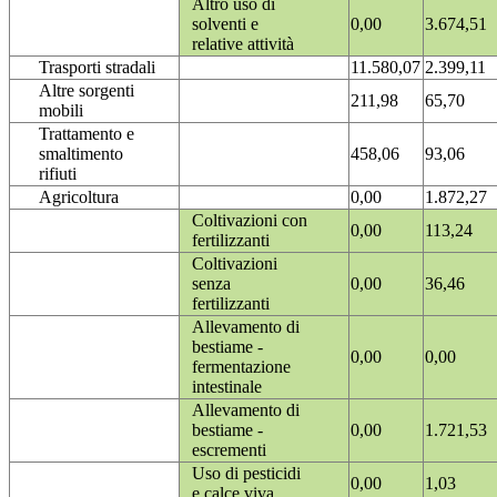
Altro uso di
solventi e
0,00
3.674,51
relative attività
Trasporti stradali
11.580,07
2.399,11
Altre sorgenti
211,98
65,70
mobili
Trattamento e
smaltimento
458,06
93,06
rifiuti
Agricoltura
0,00
1.872,27
Coltivazioni con
0,00
113,24
fertilizzanti
Coltivazioni
senza
0,00
36,46
fertilizzanti
Allevamento di
bestiame -
0,00
0,00
fermentazione
intestinale
Allevamento di
bestiame -
0,00
1.721,53
escrementi
Uso di pesticidi
0,00
1,03
e calce viva