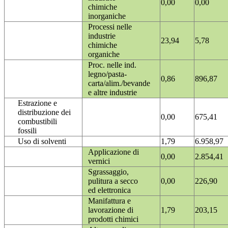
0,00
0,00
chimiche
inorganiche
Processi nelle
industrie
23,94
5,78
chimiche
organiche
Proc. nelle ind.
legno/pasta-
0,86
896,87
carta/alim./bevande
e altre industrie
Estrazione e
distribuzione dei
0,00
675,41
combustibili
fossili
Uso di solventi
1,79
6.958,97
Applicazione di
0,00
2.854,41
vernici
Sgrassaggio,
pulitura a secco
0,00
226,90
ed elettronica
Manifattura e
lavorazione di
1,79
203,15
prodotti chimici