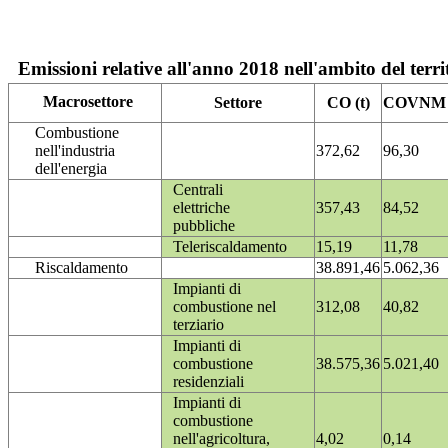
Emissioni relative all'anno 2018 nell'ambito del terri
Macrosettore
Settore
CO (t)
COVNM (
Combustione
nell'industria
372,62
96,30
dell'energia
Centrali
elettriche
357,43
84,52
pubbliche
Teleriscaldamento
15,19
11,78
Riscaldamento
38.891,46
5.062,36
Impianti di
combustione nel
312,08
40,82
terziario
Impianti di
combustione
38.575,36
5.021,40
residenziali
Impianti di
combustione
nell'agricoltura,
4,02
0,14