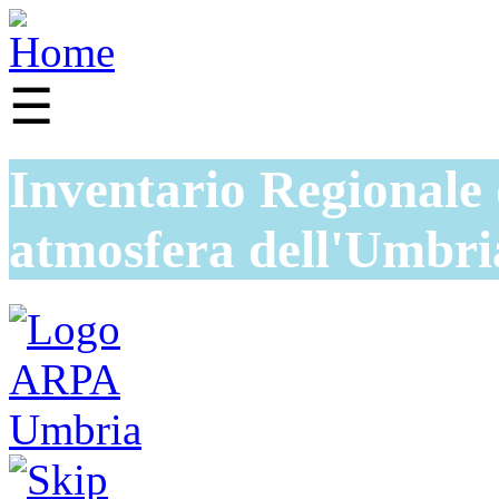
☰
Inventario Regionale 
atmosfera dell'Umbri