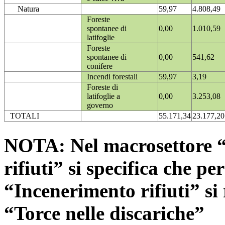
Natura
59,97
4.808,49
Foreste
spontanee di
0,00
1.010,59
latifoglie
Foreste
spontanee di
0,00
541,62
conifere
Incendi forestali
59,97
3,19
Foreste di
latifoglie a
0,00
3.253,08
governo
TOTALI
55.171,34
23.177,20
NOTA: Nel macrosettore “
rifiuti” si specifica che pe
“Incenerimento rifiuti” si r
“Torce nelle discariche”