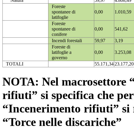
Natura
59,97
4.808,49
Foreste
spontanee di
0,00
1.010,59
latifoglie
Foreste
spontanee di
0,00
541,62
conifere
Incendi forestali
59,97
3,19
Foreste di
latifoglie a
0,00
3.253,08
governo
TOTALI
55.171,34
23.177,20
NOTA: Nel macrosettore “
rifiuti” si specifica che pe
“Incenerimento rifiuti” si r
“Torce nelle discariche”