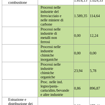
1.614,15
1.029,53
combustione
Processi nelle
industrie del
ferro/acciaio e
1.589,35
114,64
nelle miniere di
carbone
Processi nelle
industrie di
0,00
12,24
metalli non
ferrosi
Processi nelle
industrie
0,00
0,00
chimiche
inorganiche
Processi nelle
industrie
23,94
5,78
chimiche
organiche
Proc. nelle ind.
legno/pasta-
0,86
896,87
carta/alim./bevande
e altre industrie
Estrazione e
distribuzione dei