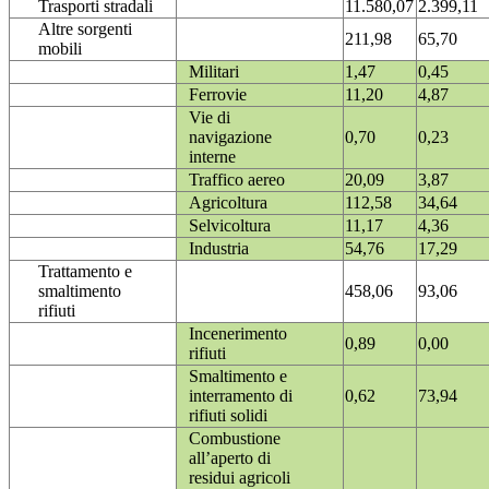
Trasporti stradali
11.580,07
2.399,11
Altre sorgenti
211,98
65,70
mobili
Militari
1,47
0,45
Ferrovie
11,20
4,87
Vie di
navigazione
0,70
0,23
interne
Traffico aereo
20,09
3,87
Agricoltura
112,58
34,64
Selvicoltura
11,17
4,36
Industria
54,76
17,29
Trattamento e
smaltimento
458,06
93,06
rifiuti
Incenerimento
0,89
0,00
rifiuti
Smaltimento e
interramento di
0,62
73,94
rifiuti solidi
Combustione
all’aperto di
residui agricoli