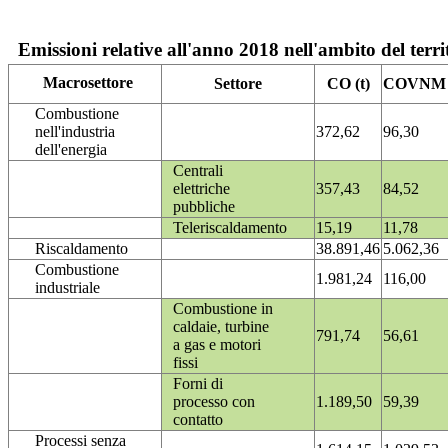
Emissioni relative all'anno 2018 nell'ambito del terri
Macrosettore
Settore
CO (t)
COVNM (
Combustione
nell'industria
372,62
96,30
dell'energia
Centrali
elettriche
357,43
84,52
pubbliche
Teleriscaldamento
15,19
11,78
Riscaldamento
38.891,46
5.062,36
Combustione
1.981,24
116,00
industriale
Combustione in
caldaie, turbine
791,74
56,61
a gas e motori
fissi
Forni di
processo con
1.189,50
59,39
contatto
Processi senza