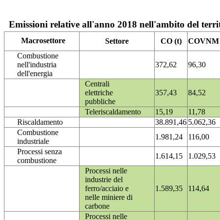
Emissioni relative all'anno 2018 nell'ambito del terri
Macrosettore
Settore
CO (t)
COVNM (
Combustione
nell'industria
372,62
96,30
dell'energia
Centrali
elettriche
357,43
84,52
pubbliche
Teleriscaldamento
15,19
11,78
Riscaldamento
38.891,46
5.062,36
Combustione
1.981,24
116,00
industriale
Processi senza
1.614,15
1.029,53
combustione
Processi nelle
industrie del
ferro/acciaio e
1.589,35
114,64
nelle miniere di
carbone
Processi nelle