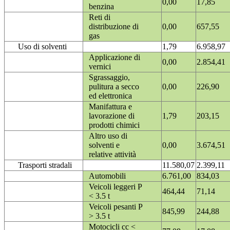
0,00
17,85
benzina
Reti di
distribuzione di
0,00
657,55
gas
Uso di solventi
1,79
6.958,97
Applicazione di
0,00
2.854,41
vernici
Sgrassaggio,
pulitura a secco
0,00
226,90
ed elettronica
Manifattura e
lavorazione di
1,79
203,15
prodotti chimici
Altro uso di
solventi e
0,00
3.674,51
relative attività
Trasporti stradali
11.580,07
2.399,11
Automobili
6.761,00
834,03
Veicoli leggeri P
464,44
71,14
< 3.5 t
Veicoli pesanti P
845,99
244,88
> 3.5 t
Motocicli cc <