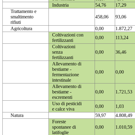
Industria
54,76
17,29
Trattamento e
smaltimento
458,06
93,06
rifiuti
Agricoltura
0,00
1.872,27
Coltivazioni con
0,00
113,24
fertilizzanti
Coltivazioni
senza
0,00
36,46
fertilizzanti
Allevamento di
bestiame -
0,00
0,00
fermentazione
intestinale
Allevamento di
bestiame -
0,00
1.721,53
escrementi
Uso di pesticidi
0,00
1,03
e calce viva
Natura
59,97
4.808,49
Foreste
spontanee di
0,00
1.010,59
latifoglie