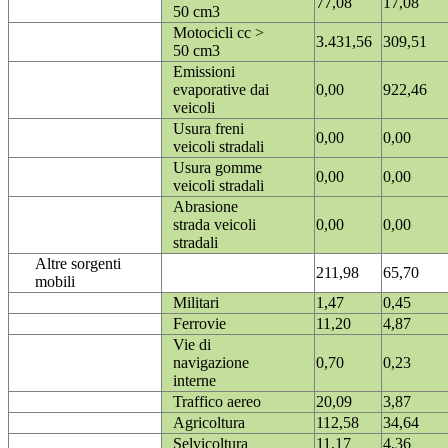
77,08
17,08
50 cm3
Motocicli cc >
3.431,56
309,51
50 cm3
Emissioni
evaporative dai
0,00
922,46
veicoli
Usura freni
0,00
0,00
veicoli stradali
Usura gomme
0,00
0,00
veicoli stradali
Abrasione
strada veicoli
0,00
0,00
stradali
Altre sorgenti
211,98
65,70
mobili
Militari
1,47
0,45
Ferrovie
11,20
4,87
Vie di
navigazione
0,70
0,23
interne
Traffico aereo
20,09
3,87
Agricoltura
112,58
34,64
Selvicoltura
11,17
4,36