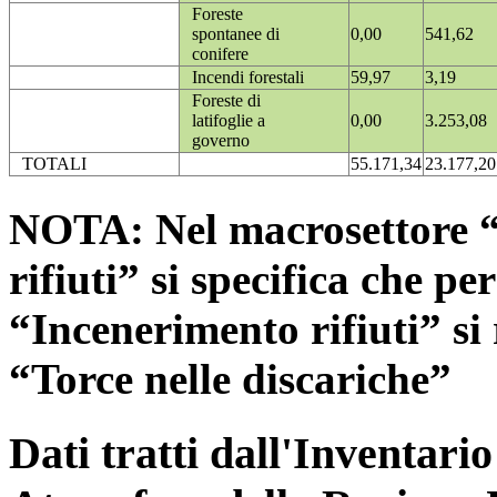
Foreste
spontanee di
0,00
541,62
conifere
Incendi forestali
59,97
3,19
Foreste di
latifoglie a
0,00
3.253,08
governo
TOTALI
55.171,34
23.177,20
NOTA: Nel macrosettore “
rifiuti” si specifica che pe
“Incenerimento rifiuti” si r
“Torce nelle discariche”
Dati tratti dall'Inventari