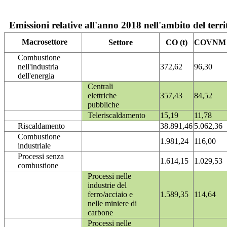
Emissioni relative all'anno 2018 nell'ambito del terri
Macrosettore
Settore
CO (t)
COVNM (
Combustione
nell'industria
372,62
96,30
dell'energia
Centrali
elettriche
357,43
84,52
pubbliche
Teleriscaldamento
15,19
11,78
Riscaldamento
38.891,46
5.062,36
Combustione
1.981,24
116,00
industriale
Processi senza
1.614,15
1.029,53
combustione
Processi nelle
industrie del
ferro/acciaio e
1.589,35
114,64
nelle miniere di
carbone
Processi nelle