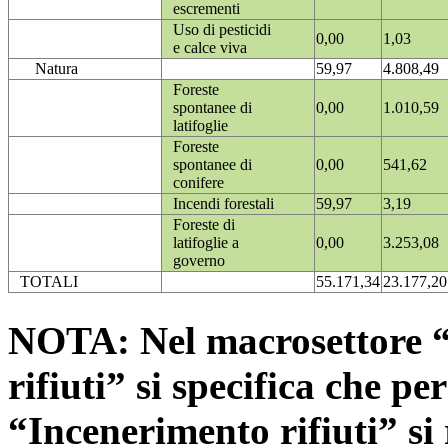
escrementi
Uso di pesticidi
0,00
1,03
e calce viva
Natura
59,97
4.808,49
Foreste
spontanee di
0,00
1.010,59
latifoglie
Foreste
spontanee di
0,00
541,62
conifere
Incendi forestali
59,97
3,19
Foreste di
latifoglie a
0,00
3.253,08
governo
TOTALI
55.171,34
23.177,20
NOTA: Nel macrosettore “
rifiuti” si specifica che pe
“Incenerimento rifiuti” si r