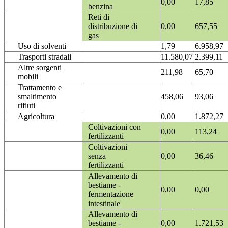
0,00
17,85
benzina
Reti di
distribuzione di
0,00
657,55
gas
Uso di solventi
1,79
6.958,97
Trasporti stradali
11.580,07
2.399,11
Altre sorgenti
211,98
65,70
mobili
Trattamento e
smaltimento
458,06
93,06
rifiuti
Agricoltura
0,00
1.872,27
Coltivazioni con
0,00
113,24
fertilizzanti
Coltivazioni
senza
0,00
36,46
fertilizzanti
Allevamento di
bestiame -
0,00
0,00
fermentazione
intestinale
Allevamento di
bestiame -
0,00
1.721,53