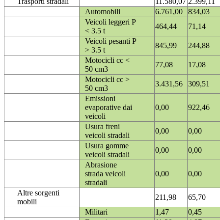
Trasporti stradali
11.580,07
2.399,11
Automobili
6.761,00
834,03
Veicoli leggeri P
464,44
71,14
< 3.5 t
Veicoli pesanti P
845,99
244,88
> 3.5 t
Motocicli cc <
77,08
17,08
50 cm3
Motocicli cc >
3.431,56
309,51
50 cm3
Emissioni
evaporative dai
0,00
922,46
veicoli
Usura freni
0,00
0,00
veicoli stradali
Usura gomme
0,00
0,00
veicoli stradali
Abrasione
strada veicoli
0,00
0,00
stradali
Altre sorgenti
211,98
65,70
mobili
Militari
1,47
0,45