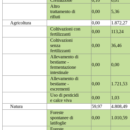
Cremazione
0,10
0,01
Altro
trattamento di
0,00
5,36
rifiuti
Agricoltura
0,00
1.872,27
Coltivazioni con
0,00
113,24
fertilizzanti
Coltivazioni
senza
0,00
36,46
fertilizzanti
Allevamento di
bestiame -
0,00
0,00
fermentazione
intestinale
Allevamento di
bestiame -
0,00
1.721,53
escrementi
Uso di pesticidi
0,00
1,03
e calce viva
Natura
59,97
4.808,49
Foreste
spontanee di
0,00
1.010,59
latifoglie
Foreste