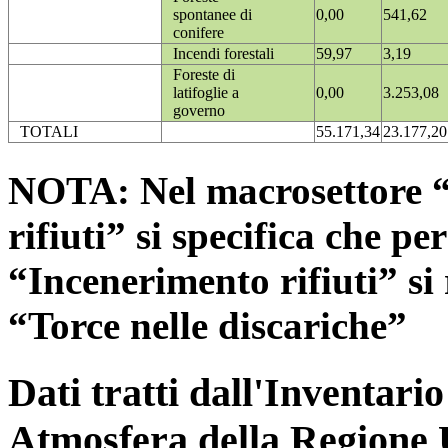
spontanee di
0,00
541,62
conifere
Incendi forestali
59,97
3,19
Foreste di
latifoglie a
0,00
3.253,08
governo
TOTALI
55.171,34
23.177,20
NOTA: Nel macrosettore “
rifiuti” si specifica che pe
“Incenerimento rifiuti” si r
“Torce nelle discariche”
Dati tratti dall'Inventari
Atmosfera della Regione 