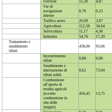
Ferrovie
11,20
4,87
Vie di
navigazione
0,70
0,23
interne
Traffico aereo
20,09
3,87
Agricoltura
112,58
34,64
Selvicoltura
11,17
4,36
Industria
54,76
17,29
Trattamento e
smaltimento
458,06
93,06
rifiuti
Incenerimento
0,89
0,00
rifiuti
Smaltimento e
interramento di
0,62
73,94
rifiuti solidi
Combustione
all’aperto di
residui agricoli
(eccetto
456,45
13,75
combustione in
situ delle
stoppie)