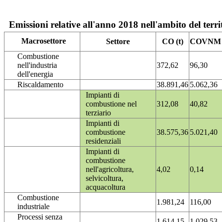
Emissioni relative all'anno 2018 nell'ambito del terri
Macrosettore
Settore
CO (t)
COVNM (
Combustione
nell'industria
372,62
96,30
dell'energia
Riscaldamento
38.891,46
5.062,36
Impianti di
combustione nel
312,08
40,82
terziario
Impianti di
combustione
38.575,36
5.021,40
residenziali
Impianti di
combustione
nell'agricoltura,
4,02
0,14
selvicoltura,
acquacoltura
Combustione
1.981,24
116,00
industriale
Processi senza
1.614,15
1.029,53