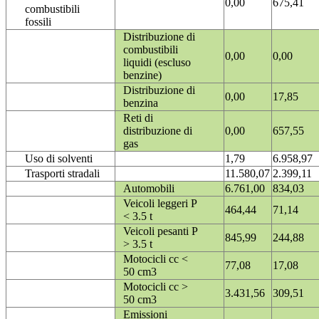
0,00
675,41
combustibili
fossili
Distribuzione di
combustibili
0,00
0,00
liquidi (escluso
benzine)
Distribuzione di
0,00
17,85
benzina
Reti di
distribuzione di
0,00
657,55
gas
Uso di solventi
1,79
6.958,97
Trasporti stradali
11.580,07
2.399,11
Automobili
6.761,00
834,03
Veicoli leggeri P
464,44
71,14
< 3.5 t
Veicoli pesanti P
845,99
244,88
> 3.5 t
Motocicli cc <
77,08
17,08
50 cm3
Motocicli cc >
3.431,56
309,51
50 cm3
Emissioni