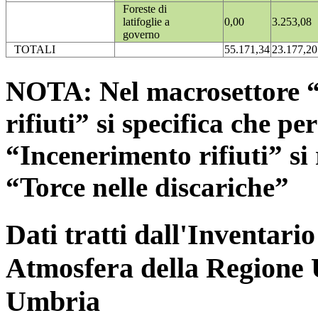
Foreste di
latifoglie a
0,00
3.253,08
governo
TOTALI
55.171,34
23.177,20
NOTA: Nel macrosettore “
rifiuti” si specifica che pe
“Incenerimento rifiuti” si r
“Torce nelle discariche”
Dati tratti dall'Inventari
Atmosfera della Regione 
Umbria