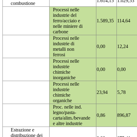
1.614,15
1.029,53
combustione
Processi nelle
industrie del
ferro/acciaio e
1.589,35
114,64
nelle miniere di
carbone
Processi nelle
industrie di
0,00
12,24
metalli non
ferrosi
Processi nelle
industrie
0,00
0,00
chimiche
inorganiche
Processi nelle
industrie
23,94
5,78
chimiche
organiche
Proc. nelle ind.
legno/pasta-
0,86
896,87
carta/alim./bevande
e altre industrie
Estrazione e
distribuzione dei