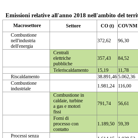
Emissioni relative all'anno 2018 nell'ambito del terri
Macrosettore
Settore
CO (t)
COVNM (
Combustione
nell'industria
372,62
96,30
dell'energia
Centrali
elettriche
357,43
84,52
pubbliche
Teleriscaldamento
15,19
11,78
Riscaldamento
38.891,46
5.062,36
Combustione
1.981,24
116,00
industriale
Combustione in
caldaie, turbine
791,74
56,61
a gas e motori
fissi
Forni di
processo con
1.189,50
59,39
contatto
Processi senza