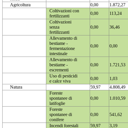
Agricoltura
0,00
1.872,27
Coltivazioni con
0,00
113,24
fertilizzanti
Coltivazioni
senza
0,00
36,46
fertilizzanti
Allevamento di
bestiame -
0,00
0,00
fermentazione
intestinale
Allevamento di
bestiame -
0,00
1.721,53
escrementi
Uso di pesticidi
0,00
1,03
e calce viva
Natura
59,97
4.808,49
Foreste
spontanee di
0,00
1.010,59
latifoglie
Foreste
spontanee di
0,00
541,62
conifere
Incendi forestali
59,97
3,19