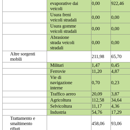
evaporative dai
0,00
922,46
veicoli
Usura freni
0,00
0,00
veicoli stradali
Usura gomme
0,00
0,00
veicoli stradali
Abrasione
strada veicoli
0,00
0,00
stradali
Altre sorgenti
211,98
65,70
mobili
Militari
1,47
0,45
Ferrovie
11,20
4,87
Vie di
navigazione
0,70
0,23
interne
Traffico aereo
20,09
3,87
Agricoltura
112,58
34,64
Selvicoltura
11,17
4,36
Industria
54,76
17,29
Trattamento e
smaltimento
458,06
93,06
rifiuti