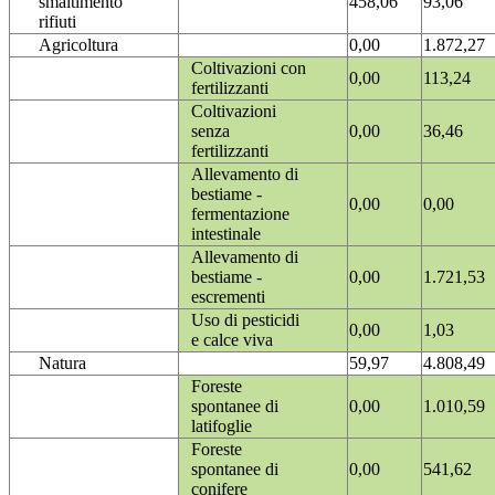
smaltimento
458,06
93,06
rifiuti
Agricoltura
0,00
1.872,27
Coltivazioni con
0,00
113,24
fertilizzanti
Coltivazioni
senza
0,00
36,46
fertilizzanti
Allevamento di
bestiame -
0,00
0,00
fermentazione
intestinale
Allevamento di
bestiame -
0,00
1.721,53
escrementi
Uso di pesticidi
0,00
1,03
e calce viva
Natura
59,97
4.808,49
Foreste
spontanee di
0,00
1.010,59
latifoglie
Foreste
spontanee di
0,00
541,62
conifere