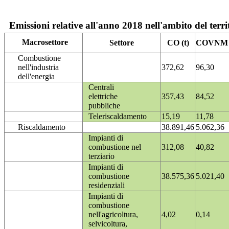
Emissioni relative all'anno 2018 nell'ambito del terri
Macrosettore
Settore
CO (t)
COVNM (
Combustione
nell'industria
372,62
96,30
dell'energia
Centrali
elettriche
357,43
84,52
pubbliche
Teleriscaldamento
15,19
11,78
Riscaldamento
38.891,46
5.062,36
Impianti di
combustione nel
312,08
40,82
terziario
Impianti di
combustione
38.575,36
5.021,40
residenziali
Impianti di
combustione
nell'agricoltura,
4,02
0,14
selvicoltura,