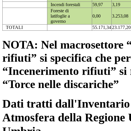
Incendi forestali
59,97
3,19
Foreste di
latifoglie a
0,00
3.253,08
governo
TOTALI
55.171,34
23.177,20
NOTA: Nel macrosettore “
rifiuti” si specifica che pe
“Incenerimento rifiuti” si r
“Torce nelle discariche”
Dati tratti dall'Inventari
Atmosfera della Regione 