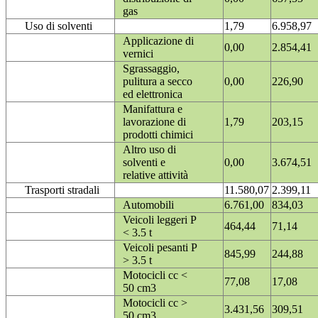
gas
Uso di solventi
1,79
6.958,97
Applicazione di
0,00
2.854,41
vernici
Sgrassaggio,
pulitura a secco
0,00
226,90
ed elettronica
Manifattura e
lavorazione di
1,79
203,15
prodotti chimici
Altro uso di
solventi e
0,00
3.674,51
relative attività
Trasporti stradali
11.580,07
2.399,11
Automobili
6.761,00
834,03
Veicoli leggeri P
464,44
71,14
< 3.5 t
Veicoli pesanti P
845,99
244,88
> 3.5 t
Motocicli cc <
77,08
17,08
50 cm3
Motocicli cc >
3.431,56
309,51
50 cm3