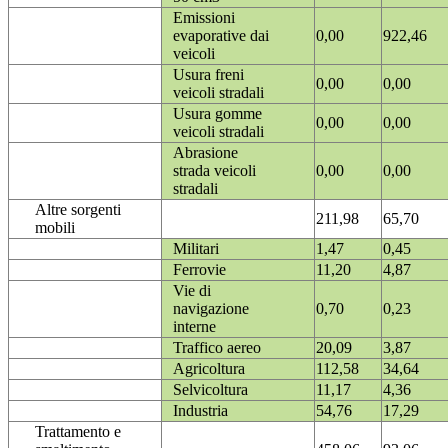
Emissioni
evaporative dai
0,00
922,46
veicoli
Usura freni
0,00
0,00
veicoli stradali
Usura gomme
0,00
0,00
veicoli stradali
Abrasione
strada veicoli
0,00
0,00
stradali
Altre sorgenti
211,98
65,70
mobili
Militari
1,47
0,45
Ferrovie
11,20
4,87
Vie di
navigazione
0,70
0,23
interne
Traffico aereo
20,09
3,87
Agricoltura
112,58
34,64
Selvicoltura
11,17
4,36
Industria
54,76
17,29
Trattamento e