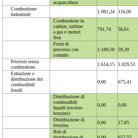
acquacoltura
Combustione
1.981,24
116,00
industriale
Combustione in
caldaie, turbine
791,74
56,61
a gas e motori
fissi
Forni di
processo con
1.189,50
59,39
contatto
Processi senza
1.614,15
1.029,53
combustione
Estrazione e
distribuzione dei
0,00
675,41
combustibili
fossili
Distribuzione di
combustibili
0,00
0,00
liquidi (escluso
benzine)
Distribuzione di
0,00
17,85
benzina
Reti di
distribuzione di
0,00
657,55