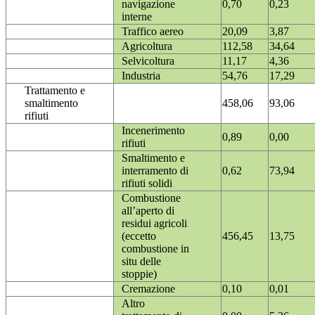
navigazione
0,70
0,23
interne
Traffico aereo
20,09
3,87
Agricoltura
112,58
34,64
Selvicoltura
11,17
4,36
Industria
54,76
17,29
Trattamento e
smaltimento
458,06
93,06
rifiuti
Incenerimento
0,89
0,00
rifiuti
Smaltimento e
interramento di
0,62
73,94
rifiuti solidi
Combustione
all’aperto di
residui agricoli
(eccetto
456,45
13,75
combustione in
situ delle
stoppie)
Cremazione
0,10
0,01
Altro