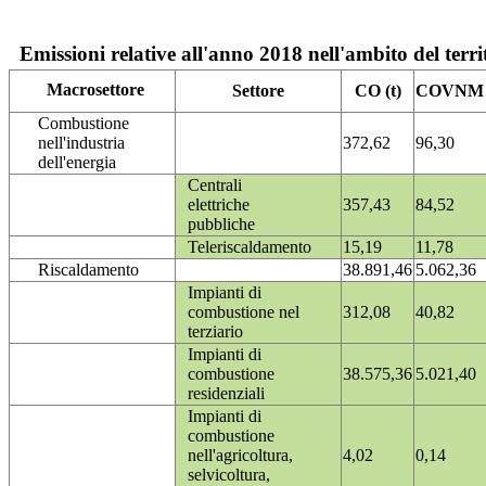
Emissioni relative all'anno 2018 nell'ambito del terri
Macrosettore
Settore
CO (t)
COVNM (
Combustione
nell'industria
372,62
96,30
dell'energia
Centrali
elettriche
357,43
84,52
pubbliche
Teleriscaldamento
15,19
11,78
Riscaldamento
38.891,46
5.062,36
Impianti di
combustione nel
312,08
40,82
terziario
Impianti di
combustione
38.575,36
5.021,40
residenziali
Impianti di
combustione
nell'agricoltura,
4,02
0,14
selvicoltura,