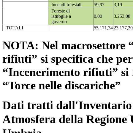
Incendi forestali
59,97
3,19
Foreste di
latifoglie a
0,00
3.253,08
governo
TOTALI
55.171,34
23.177,20
NOTA: Nel macrosettore “
rifiuti” si specifica che pe
“Incenerimento rifiuti” si r
“Torce nelle discariche”
Dati tratti dall'Inventari
Atmosfera della Regione 