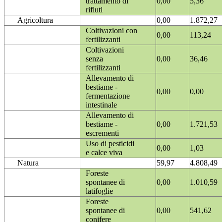
trattamento di
0,00
5,36
rifiuti
Agricoltura
0,00
1.872,27
Coltivazioni con
0,00
113,24
fertilizzanti
Coltivazioni
senza
0,00
36,46
fertilizzanti
Allevamento di
bestiame -
0,00
0,00
fermentazione
intestinale
Allevamento di
bestiame -
0,00
1.721,53
escrementi
Uso di pesticidi
0,00
1,03
e calce viva
Natura
59,97
4.808,49
Foreste
spontanee di
0,00
1.010,59
latifoglie
Foreste
spontanee di
0,00
541,62
conifere