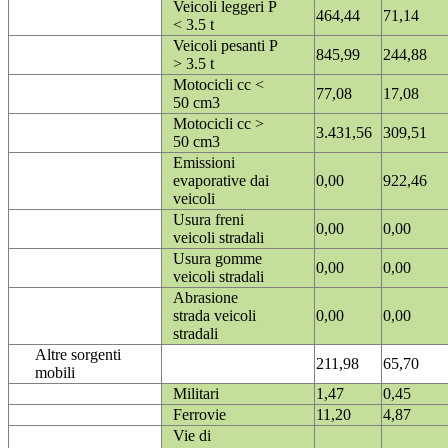
Veicoli leggeri P
464,44
71,14
< 3.5 t
Veicoli pesanti P
845,99
244,88
> 3.5 t
Motocicli cc <
77,08
17,08
50 cm3
Motocicli cc >
3.431,56
309,51
50 cm3
Emissioni
evaporative dai
0,00
922,46
veicoli
Usura freni
0,00
0,00
veicoli stradali
Usura gomme
0,00
0,00
veicoli stradali
Abrasione
strada veicoli
0,00
0,00
stradali
Altre sorgenti
211,98
65,70
mobili
Militari
1,47
0,45
Ferrovie
11,20
4,87
Vie di