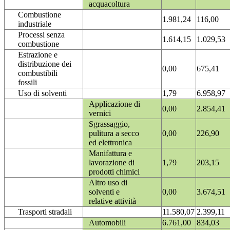
acquacoltura
Combustione
1.981,24
116,00
industriale
Processi senza
1.614,15
1.029,53
combustione
Estrazione e
distribuzione dei
0,00
675,41
combustibili
fossili
Uso di solventi
1,79
6.958,97
Applicazione di
0,00
2.854,41
vernici
Sgrassaggio,
pulitura a secco
0,00
226,90
ed elettronica
Manifattura e
lavorazione di
1,79
203,15
prodotti chimici
Altro uso di
solventi e
0,00
3.674,51
relative attività
Trasporti stradali
11.580,07
2.399,11
Automobili
6.761,00
834,03