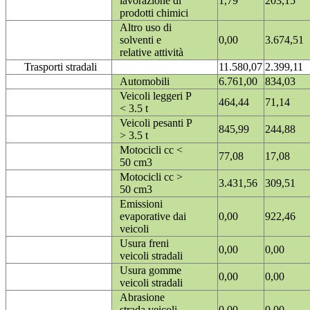
lavorazione di
1,79
203,15
prodotti chimici
Altro uso di
solventi e
0,00
3.674,51
relative attività
Trasporti stradali
11.580,07
2.399,11
Automobili
6.761,00
834,03
Veicoli leggeri P
464,44
71,14
< 3.5 t
Veicoli pesanti P
845,99
244,88
> 3.5 t
Motocicli cc <
77,08
17,08
50 cm3
Motocicli cc >
3.431,56
309,51
50 cm3
Emissioni
evaporative dai
0,00
922,46
veicoli
Usura freni
0,00
0,00
veicoli stradali
Usura gomme
0,00
0,00
veicoli stradali
Abrasione
strada veicoli
0,00
0,00