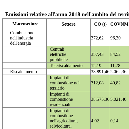
Emissioni relative all'anno 2018 nell'ambito del terri
Macrosettore
Settore
CO (t)
COVNM (
Combustione
nell'industria
372,62
96,30
dell'energia
Centrali
elettriche
357,43
84,52
pubbliche
Teleriscaldamento
15,19
11,78
Riscaldamento
38.891,46
5.062,36
Impianti di
combustione nel
312,08
40,82
terziario
Impianti di
combustione
38.575,36
5.021,40
residenziali
Impianti di
combustione
nell'agricoltura,
4,02
0,14
selvicoltura,