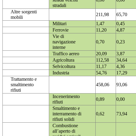
stradali
Altre sorgenti
211,98
65,70
mobili
Militari
1,47
0,45
Ferrovie
11,20
4,87
Vie di
navigazione
0,70
0,23
interne
Traffico aereo
20,09
3,87
Agricoltura
112,58
34,64
Selvicoltura
11,17
4,36
Industria
54,76
17,29
Trattamento e
smaltimento
458,06
93,06
rifiuti
Incenerimento
0,89
0,00
rifiuti
Smaltimento e
interramento di
0,62
73,94
rifiuti solidi
Combustione
all’aperto di