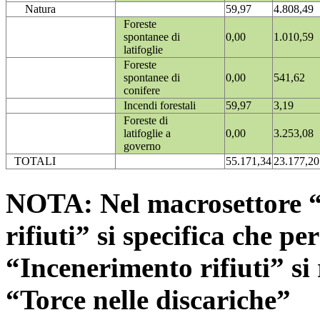
Natura
59,97
4.808,49
Foreste
spontanee di
0,00
1.010,59
latifoglie
Foreste
spontanee di
0,00
541,62
conifere
Incendi forestali
59,97
3,19
Foreste di
latifoglie a
0,00
3.253,08
governo
TOTALI
55.171,34
23.177,20
NOTA: Nel macrosettore “
rifiuti” si specifica che pe
“Incenerimento rifiuti” si r
“Torce nelle discariche”