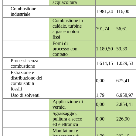
acquacoltura
Combustione
1.981,24
116,00
industriale
Combustione in
caldaie, turbine
791,74
56,61
a gas e motori
fissi
Forni di
processo con
1.189,50
59,39
contatto
Processi senza
1.614,15
1.029,53
combustione
Estrazione e
distribuzione dei
0,00
675,41
combustibili
fossili
Uso di solventi
1,79
6.958,97
Applicazione di
0,00
2.854,41
vernici
Sgrassaggio,
pulitura a secco
0,00
226,90
ed elettronica
Manifattura e