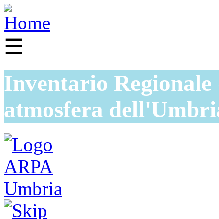
☰
Inventario Regionale 
atmosfera dell'Umbri