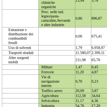
23,94
5,78
chimiche
organiche
Proc. nelle ind.
legno/pasta-
0,86
896,87
carta/alim./bevande
e altre industrie
Estrazione e
distribuzione dei
0,00
675,41
combustibili
fossili
Uso di solventi
1,79
6.958,97
Trasporti stradali
11.580,07
2.399,11
Altre sorgenti
211,98
65,70
mobili
Militari
1,47
0,45
Ferrovie
11,20
4,87
Vie di
navigazione
0,70
0,23
interne
Traffico aereo
20,09
3,87
Agricoltura
112,58
34,64
Selvicoltura
11,17
4,36
Industria
54,76
17,29