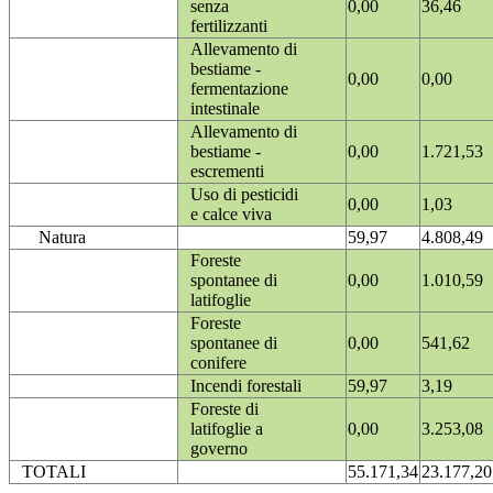
senza
0,00
36,46
fertilizzanti
Allevamento di
bestiame -
0,00
0,00
fermentazione
intestinale
Allevamento di
bestiame -
0,00
1.721,53
escrementi
Uso di pesticidi
0,00
1,03
e calce viva
Natura
59,97
4.808,49
Foreste
spontanee di
0,00
1.010,59
latifoglie
Foreste
spontanee di
0,00
541,62
conifere
Incendi forestali
59,97
3,19
Foreste di
latifoglie a
0,00
3.253,08
governo
TOTALI
55.171,34
23.177,20