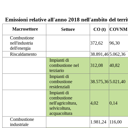
Emissioni relative all'anno 2018 nell'ambito del terri
Macrosettore
Settore
CO (t)
COVNM (
Combustione
nell'industria
372,62
96,30
dell'energia
Riscaldamento
38.891,46
5.062,36
Impianti di
combustione nel
312,08
40,82
terziario
Impianti di
combustione
38.575,36
5.021,40
residenziali
Impianti di
combustione
nell'agricoltura,
4,02
0,14
selvicoltura,
acquacoltura
Combustione
1.981,24
116,00
industriale