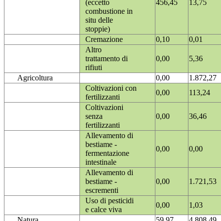
(eccetto
456,45
13,75
combustione in
situ delle
stoppie)
Cremazione
0,10
0,01
Altro
trattamento di
0,00
5,36
rifiuti
Agricoltura
0,00
1.872,27
Coltivazioni con
0,00
113,24
fertilizzanti
Coltivazioni
senza
0,00
36,46
fertilizzanti
Allevamento di
bestiame -
0,00
0,00
fermentazione
intestinale
Allevamento di
bestiame -
0,00
1.721,53
escrementi
Uso di pesticidi
0,00
1,03
e calce viva
Natura
59,97
4.808,49