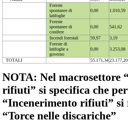
Foreste
spontanee di
0,00
1.010,59
latifoglie
Foreste
spontanee di
0,00
541,62
conifere
Incendi forestali
59,97
3,19
Foreste di
latifoglie a
0,00
3.253,08
governo
TOTALI
55.171,34
23.177,20
NOTA: Nel macrosettore “
rifiuti” si specifica che pe
“Incenerimento rifiuti” si r
“Torce nelle discariche”