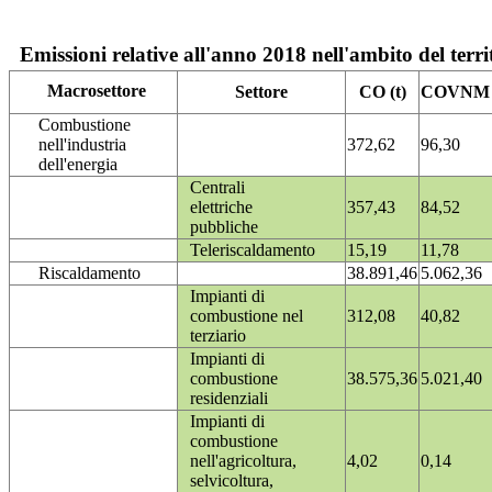
Emissioni relative all'anno 2018 nell'ambito del terri
Macrosettore
Settore
CO (t)
COVNM (
Combustione
nell'industria
372,62
96,30
dell'energia
Centrali
elettriche
357,43
84,52
pubbliche
Teleriscaldamento
15,19
11,78
Riscaldamento
38.891,46
5.062,36
Impianti di
combustione nel
312,08
40,82
terziario
Impianti di
combustione
38.575,36
5.021,40
residenziali
Impianti di
combustione
nell'agricoltura,
4,02
0,14
selvicoltura,