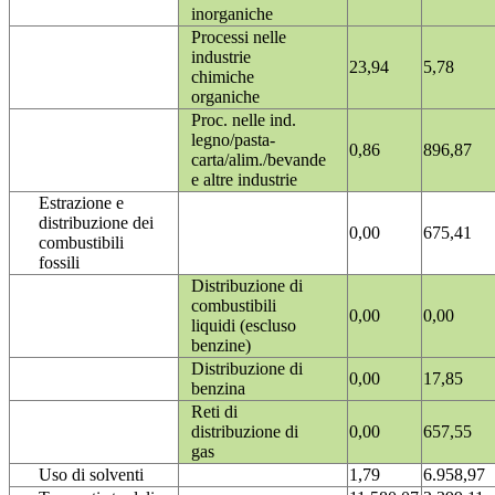
inorganiche
Processi nelle
industrie
23,94
5,78
chimiche
organiche
Proc. nelle ind.
legno/pasta-
0,86
896,87
carta/alim./bevande
e altre industrie
Estrazione e
distribuzione dei
0,00
675,41
combustibili
fossili
Distribuzione di
combustibili
0,00
0,00
liquidi (escluso
benzine)
Distribuzione di
0,00
17,85
benzina
Reti di
distribuzione di
0,00
657,55
gas
Uso di solventi
1,79
6.958,97