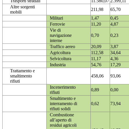
Trasporti stradali
11.580,07
2.399,11
Altre sorgenti
211,98
65,70
mobili
Militari
1,47
0,45
Ferrovie
11,20
4,87
Vie di
navigazione
0,70
0,23
interne
Traffico aereo
20,09
3,87
Agricoltura
112,58
34,64
Selvicoltura
11,17
4,36
Industria
54,76
17,29
Trattamento e
smaltimento
458,06
93,06
rifiuti
Incenerimento
0,89
0,00
rifiuti
Smaltimento e
interramento di
0,62
73,94
rifiuti solidi
Combustione
all’aperto di
residui agricoli