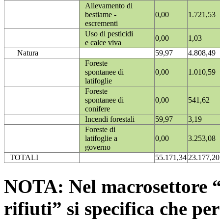
Allevamento di
bestiame -
0,00
1.721,53
escrementi
Uso di pesticidi
0,00
1,03
e calce viva
Natura
59,97
4.808,49
Foreste
spontanee di
0,00
1.010,59
latifoglie
Foreste
spontanee di
0,00
541,62
conifere
Incendi forestali
59,97
3,19
Foreste di
latifoglie a
0,00
3.253,08
governo
TOTALI
55.171,34
23.177,20
NOTA: Nel macrosettore “
rifiuti” si specifica che pe