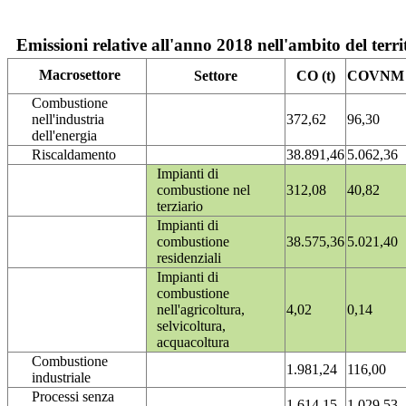
Emissioni relative all'anno 2018 nell'ambito del terri
Macrosettore
Settore
CO (t)
COVNM (
Combustione
nell'industria
372,62
96,30
dell'energia
Riscaldamento
38.891,46
5.062,36
Impianti di
combustione nel
312,08
40,82
terziario
Impianti di
combustione
38.575,36
5.021,40
residenziali
Impianti di
combustione
nell'agricoltura,
4,02
0,14
selvicoltura,
acquacoltura
Combustione
1.981,24
116,00
industriale
Processi senza
1.614,15
1.029,53