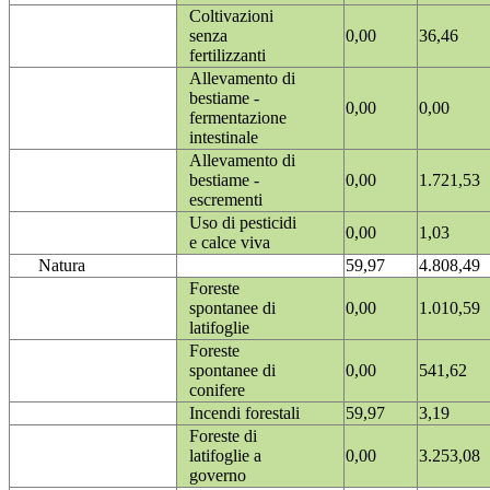
Coltivazioni
senza
0,00
36,46
fertilizzanti
Allevamento di
bestiame -
0,00
0,00
fermentazione
intestinale
Allevamento di
bestiame -
0,00
1.721,53
escrementi
Uso di pesticidi
0,00
1,03
e calce viva
Natura
59,97
4.808,49
Foreste
spontanee di
0,00
1.010,59
latifoglie
Foreste
spontanee di
0,00
541,62
conifere
Incendi forestali
59,97
3,19
Foreste di
latifoglie a
0,00
3.253,08
governo