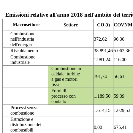
Emissioni relative all'anno 2018 nell'ambito del terri
Macrosettore
Settore
CO (t)
COVNM (
Combustione
nell'industria
372,62
96,30
dell'energia
Riscaldamento
38.891,46
5.062,36
Combustione
1.981,24
116,00
industriale
Combustione in
caldaie, turbine
791,74
56,61
a gas e motori
fissi
Forni di
processo con
1.189,50
59,39
contatto
Processi senza
1.614,15
1.029,53
combustione
Estrazione e
distribuzione dei
0,00
675,41
combustibili