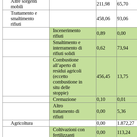
Altre sorgenti
211,98
65,70
mobili
Trattamento e
smaltimento
458,06
93,06
rifiuti
Incenerimento
0,89
0,00
rifiuti
Smaltimento e
interramento di
0,62
73,94
rifiuti solidi
Combustione
all’aperto di
residui agricoli
(eccetto
456,45
13,75
combustione in
situ delle
stoppie)
Cremazione
0,10
0,01
Altro
trattamento di
0,00
5,36
rifiuti
Agricoltura
0,00
1.872,27
Coltivazioni con
0,00
113,24
fertilizzanti