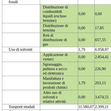
fossili
Distribuzione di
combustibili
0,00
0,00
liquidi (escluso
benzine)
Distribuzione di
0,00
17,85
benzina
Reti di
distribuzione di
0,00
657,55
gas
Uso di solventi
1,79
6.958,97
Applicazione di
0,00
2.854,41
vernici
Sgrassaggio,
pulitura a secco
0,00
226,90
ed elettronica
Manifattura e
lavorazione di
1,79
203,15
prodotti chimici
Altro uso di
solventi e
0,00
3.674,51
relative attività
Trasporti stradali
11.580,07
2.399,11