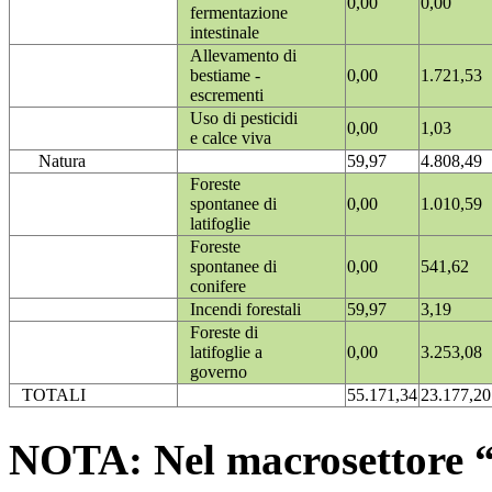
0,00
0,00
fermentazione
intestinale
Allevamento di
bestiame -
0,00
1.721,53
escrementi
Uso di pesticidi
0,00
1,03
e calce viva
Natura
59,97
4.808,49
Foreste
spontanee di
0,00
1.010,59
latifoglie
Foreste
spontanee di
0,00
541,62
conifere
Incendi forestali
59,97
3,19
Foreste di
latifoglie a
0,00
3.253,08
governo
TOTALI
55.171,34
23.177,20
NOTA: Nel macrosettore “