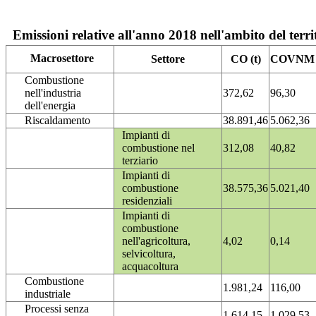
Emissioni relative all'anno 2018 nell'ambito del terri
Macrosettore
Settore
CO (t)
COVNM (
Combustione
nell'industria
372,62
96,30
dell'energia
Riscaldamento
38.891,46
5.062,36
Impianti di
combustione nel
312,08
40,82
terziario
Impianti di
combustione
38.575,36
5.021,40
residenziali
Impianti di
combustione
nell'agricoltura,
4,02
0,14
selvicoltura,
acquacoltura
Combustione
1.981,24
116,00
industriale
Processi senza
1.614,15
1.029,53