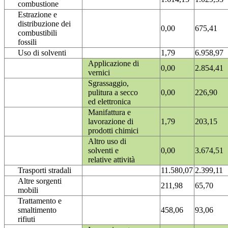
combustione
Estrazione e
distribuzione dei
0,00
675,41
combustibili
fossili
Uso di solventi
1,79
6.958,97
Applicazione di
0,00
2.854,41
vernici
Sgrassaggio,
pulitura a secco
0,00
226,90
ed elettronica
Manifattura e
lavorazione di
1,79
203,15
prodotti chimici
Altro uso di
solventi e
0,00
3.674,51
relative attività
Trasporti stradali
11.580,07
2.399,11
Altre sorgenti
211,98
65,70
mobili
Trattamento e
smaltimento
458,06
93,06
rifiuti