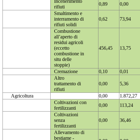
Incenerimento
0,89
0,00
rifiuti
Smaltimento e
interramento di
0,62
73,94
rifiuti solidi
Combustione
all’aperto di
residui agricoli
(eccetto
456,45
13,75
combustione in
situ delle
stoppie)
Cremazione
0,10
0,01
Altro
trattamento di
0,00
5,36
rifiuti
Agricoltura
0,00
1.872,27
Coltivazioni con
0,00
113,24
fertilizzanti
Coltivazioni
senza
0,00
36,46
fertilizzanti
Allevamento di
bestiame -