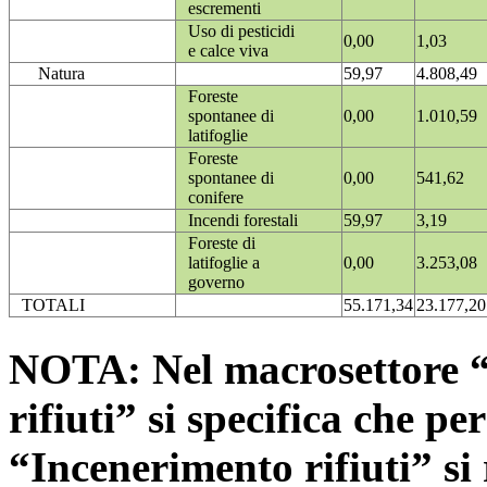
escrementi
Uso di pesticidi
0,00
1,03
e calce viva
Natura
59,97
4.808,49
Foreste
spontanee di
0,00
1.010,59
latifoglie
Foreste
spontanee di
0,00
541,62
conifere
Incendi forestali
59,97
3,19
Foreste di
latifoglie a
0,00
3.253,08
governo
TOTALI
55.171,34
23.177,20
NOTA: Nel macrosettore “
rifiuti” si specifica che pe
“Incenerimento rifiuti” si r