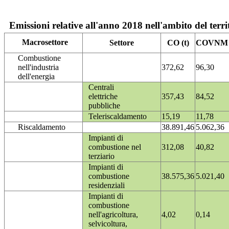
Emissioni relative all'anno 2018 nell'ambito del terri
Macrosettore
Settore
CO (t)
COVNM (
Combustione
nell'industria
372,62
96,30
dell'energia
Centrali
elettriche
357,43
84,52
pubbliche
Teleriscaldamento
15,19
11,78
Riscaldamento
38.891,46
5.062,36
Impianti di
combustione nel
312,08
40,82
terziario
Impianti di
combustione
38.575,36
5.021,40
residenziali
Impianti di
combustione
nell'agricoltura,
4,02
0,14
selvicoltura,