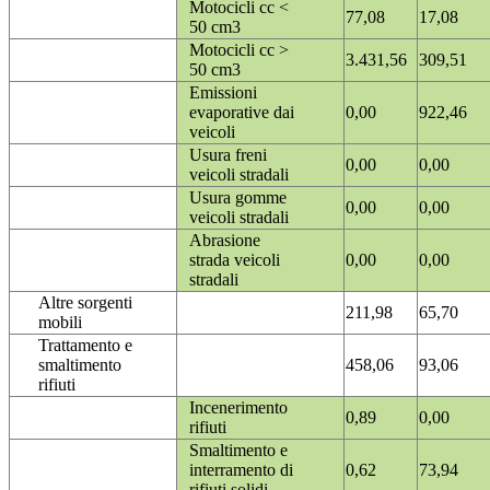
Motocicli cc <
77,08
17,08
50 cm3
Motocicli cc >
3.431,56
309,51
50 cm3
Emissioni
evaporative dai
0,00
922,46
veicoli
Usura freni
0,00
0,00
veicoli stradali
Usura gomme
0,00
0,00
veicoli stradali
Abrasione
strada veicoli
0,00
0,00
stradali
Altre sorgenti
211,98
65,70
mobili
Trattamento e
smaltimento
458,06
93,06
rifiuti
Incenerimento
0,89
0,00
rifiuti
Smaltimento e
interramento di
0,62
73,94
rifiuti solidi