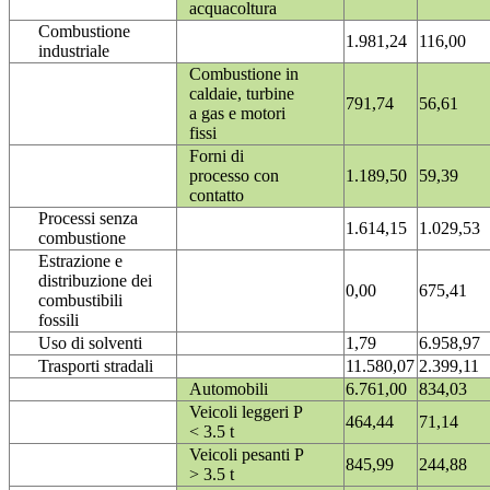
acquacoltura
Combustione
1.981,24
116,00
industriale
Combustione in
caldaie, turbine
791,74
56,61
a gas e motori
fissi
Forni di
processo con
1.189,50
59,39
contatto
Processi senza
1.614,15
1.029,53
combustione
Estrazione e
distribuzione dei
0,00
675,41
combustibili
fossili
Uso di solventi
1,79
6.958,97
Trasporti stradali
11.580,07
2.399,11
Automobili
6.761,00
834,03
Veicoli leggeri P
464,44
71,14
< 3.5 t
Veicoli pesanti P
845,99
244,88
> 3.5 t