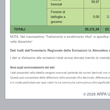
59,97
forestali
Foreste di
latifoglie a
0,00
3.
governo
TOTALI
55.171,34
23.
NOTA: Nel macrosettore “Trattamento e smaltimento rifiuti” si specifica che
nelle discariche”
Dati tratti dall'Inventario Regionale delle Emissioni in Atmosfer
I dati si riferiscono alle emissioni totali annue stimate tramite le meto
Nota sugli arrotondamenti dei dati
I dati presentati nella tabella vengono sommati partendo da numeri decimali con mol
Questo può comportare delle differenze nella seconda cifra decimale, differenze po
e in modo particolare per quei valori la cui somma ha come prima cifra significati
© 2026 ARPA Umbr