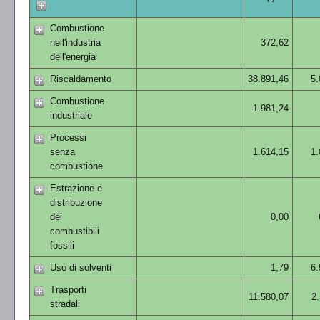
Combustione
nell'industria
372,62
dell'energia
Riscaldamento
38.891,46
5.
Combustione
1.981,24
industriale
Processi
senza
1.614,15
1.
combustione
Estrazione e
distribuzione
dei
0,00
combustibili
fossili
Uso di solventi
1,79
6.
Trasporti
11.580,07
2.
stradali