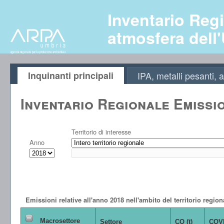
Inventario Regi
atmosfera dell
Inquinanti principali
IPA, metalli pesanti
Inventario Regionale Emissi
Territorio di interesse
Anno
Emissioni relative all'anno 2018 nell'ambito del territorio region
Macrosettore
Settore
CO (t)
COVN