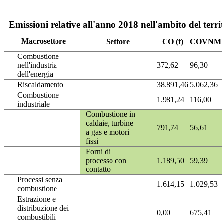
Emissioni relative all'anno 2018 nell'ambito del terri
Macrosettore
Settore
CO (t)
COVNM (
Combustione
nell'industria
372,62
96,30
dell'energia
Riscaldamento
38.891,46
5.062,36
Combustione
1.981,24
116,00
industriale
Combustione in
caldaie, turbine
791,74
56,61
a gas e motori
fissi
Forni di
processo con
1.189,50
59,39
contatto
Processi senza
1.614,15
1.029,53
combustione
Estrazione e
distribuzione dei
0,00
675,41
combustibili