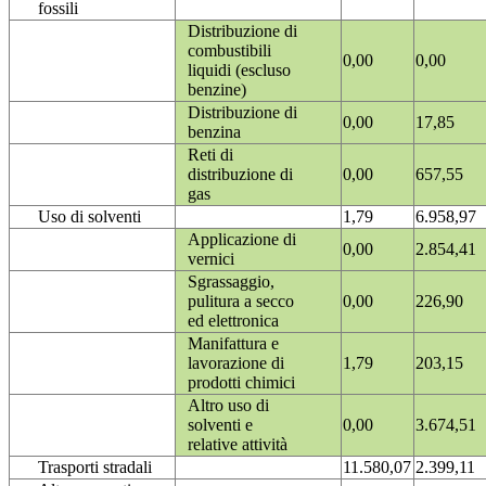
fossili
Distribuzione di
combustibili
0,00
0,00
liquidi (escluso
benzine)
Distribuzione di
0,00
17,85
benzina
Reti di
distribuzione di
0,00
657,55
gas
Uso di solventi
1,79
6.958,97
Applicazione di
0,00
2.854,41
vernici
Sgrassaggio,
pulitura a secco
0,00
226,90
ed elettronica
Manifattura e
lavorazione di
1,79
203,15
prodotti chimici
Altro uso di
solventi e
0,00
3.674,51
relative attività
Trasporti stradali
11.580,07
2.399,11