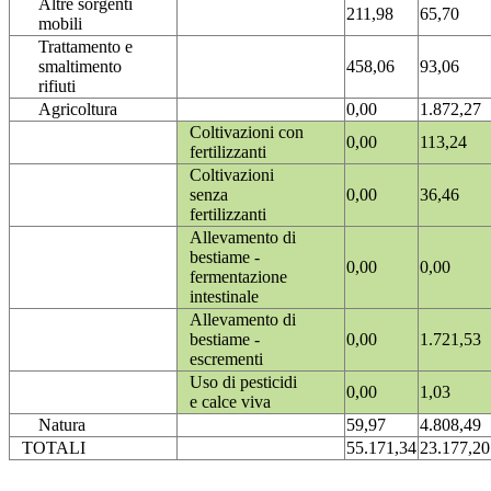
Altre sorgenti
211,98
65,70
mobili
Trattamento e
smaltimento
458,06
93,06
rifiuti
Agricoltura
0,00
1.872,27
Coltivazioni con
0,00
113,24
fertilizzanti
Coltivazioni
senza
0,00
36,46
fertilizzanti
Allevamento di
bestiame -
0,00
0,00
fermentazione
intestinale
Allevamento di
bestiame -
0,00
1.721,53
escrementi
Uso di pesticidi
0,00
1,03
e calce viva
Natura
59,97
4.808,49
TOTALI
55.171,34
23.177,20