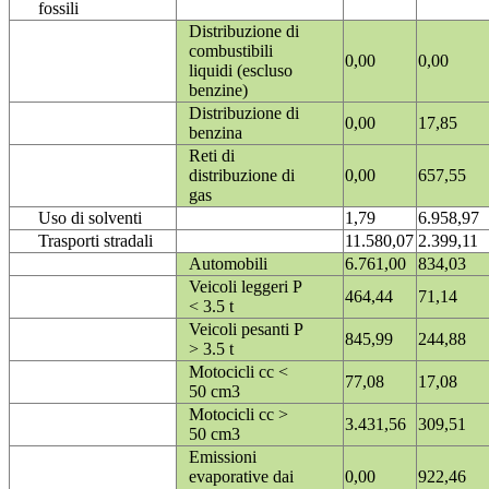
fossili
Distribuzione di
combustibili
0,00
0,00
liquidi (escluso
benzine)
Distribuzione di
0,00
17,85
benzina
Reti di
distribuzione di
0,00
657,55
gas
Uso di solventi
1,79
6.958,97
Trasporti stradali
11.580,07
2.399,11
Automobili
6.761,00
834,03
Veicoli leggeri P
464,44
71,14
< 3.5 t
Veicoli pesanti P
845,99
244,88
> 3.5 t
Motocicli cc <
77,08
17,08
50 cm3
Motocicli cc >
3.431,56
309,51
50 cm3
Emissioni
evaporative dai
0,00
922,46