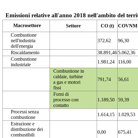
Emissioni relative all'anno 2018 nell'ambito del terri
Macrosettore
Settore
CO (t)
COVNM (
Combustione
nell'industria
372,62
96,30
dell'energia
Riscaldamento
38.891,46
5.062,36
Combustione
1.981,24
116,00
industriale
Combustione in
caldaie, turbine
791,74
56,61
a gas e motori
fissi
Forni di
processo con
1.189,50
59,39
contatto
Processi senza
1.614,15
1.029,53
combustione
Estrazione e
distribuzione dei
0,00
675,41
combustibili