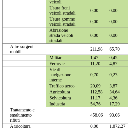
veicoli
Usura freni
0,00
0,00
veicoli stradali
Usura gomme
0,00
0,00
veicoli stradali
Abrasione
strada veicoli
0,00
0,00
stradali
Altre sorgenti
211,98
65,70
mobili
Militari
1,47
0,45
Ferrovie
11,20
4,87
Vie di
navigazione
0,70
0,23
interne
Traffico aereo
20,09
3,87
Agricoltura
112,58
34,64
Selvicoltura
11,17
4,36
Industria
54,76
17,29
Trattamento e
smaltimento
458,06
93,06
rifiuti
Agricoltura
0,00
1.872,27