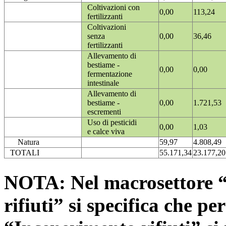
Coltivazioni con
0,00
113,24
fertilizzanti
Coltivazioni
senza
0,00
36,46
fertilizzanti
Allevamento di
bestiame -
0,00
0,00
fermentazione
intestinale
Allevamento di
bestiame -
0,00
1.721,53
escrementi
Uso di pesticidi
0,00
1,03
e calce viva
Natura
59,97
4.808,49
TOTALI
55.171,34
23.177,20
NOTA: Nel macrosettore “
rifiuti” si specifica che pe