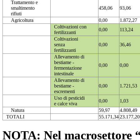
Trattamento e
smaltimento
458,06
93,06
rifiuti
Agricoltura
0,00
1.872,27
Coltivazioni con
0,00
113,24
fertilizzanti
Coltivazioni
senza
0,00
36,46
fertilizzanti
Allevamento di
bestiame -
0,00
0,00
fermentazione
intestinale
Allevamento di
bestiame -
0,00
1.721,53
escrementi
Uso di pesticidi
0,00
1,03
e calce viva
Natura
59,97
4.808,49
TOTALI
55.171,34
23.177,20
NOTA: Nel macrosettore “