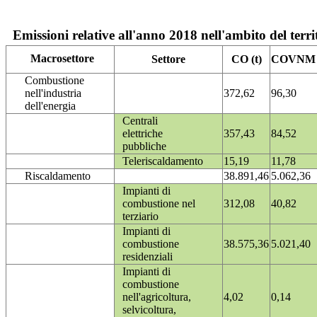
Emissioni relative all'anno 2018 nell'ambito del terri
Macrosettore
Settore
CO (t)
COVNM (
Combustione
nell'industria
372,62
96,30
dell'energia
Centrali
elettriche
357,43
84,52
pubbliche
Teleriscaldamento
15,19
11,78
Riscaldamento
38.891,46
5.062,36
Impianti di
combustione nel
312,08
40,82
terziario
Impianti di
combustione
38.575,36
5.021,40
residenziali
Impianti di
combustione
nell'agricoltura,
4,02
0,14
selvicoltura,