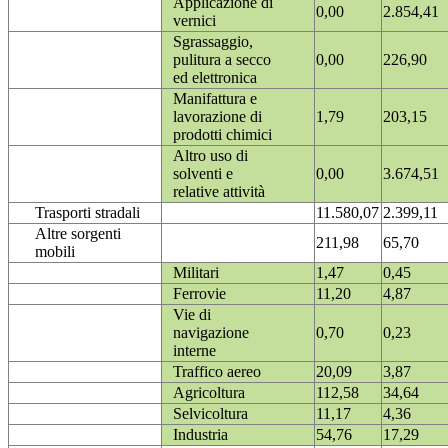
Applicazione di
0,00
2.854,41
vernici
Sgrassaggio,
pulitura a secco
0,00
226,90
ed elettronica
Manifattura e
lavorazione di
1,79
203,15
prodotti chimici
Altro uso di
solventi e
0,00
3.674,51
relative attività
Trasporti stradali
11.580,07
2.399,11
Altre sorgenti
211,98
65,70
mobili
Militari
1,47
0,45
Ferrovie
11,20
4,87
Vie di
navigazione
0,70
0,23
interne
Traffico aereo
20,09
3,87
Agricoltura
112,58
34,64
Selvicoltura
11,17
4,36
Industria
54,76
17,29