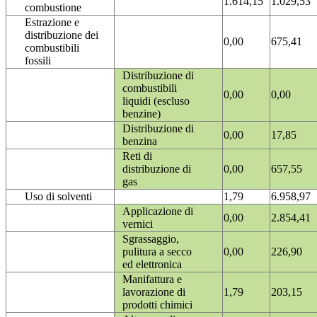
1.614,15
1.029,53
combustione
Estrazione e
distribuzione dei
0,00
675,41
combustibili
fossili
Distribuzione di
combustibili
0,00
0,00
liquidi (escluso
benzine)
Distribuzione di
0,00
17,85
benzina
Reti di
distribuzione di
0,00
657,55
gas
Uso di solventi
1,79
6.958,97
Applicazione di
0,00
2.854,41
vernici
Sgrassaggio,
pulitura a secco
0,00
226,90
ed elettronica
Manifattura e
lavorazione di
1,79
203,15
prodotti chimici