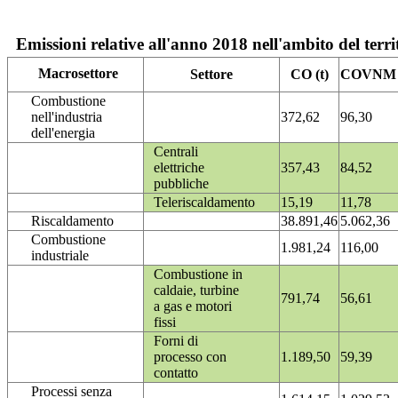
Emissioni relative all'anno 2018 nell'ambito del terri
Macrosettore
Settore
CO (t)
COVNM (
Combustione
nell'industria
372,62
96,30
dell'energia
Centrali
elettriche
357,43
84,52
pubbliche
Teleriscaldamento
15,19
11,78
Riscaldamento
38.891,46
5.062,36
Combustione
1.981,24
116,00
industriale
Combustione in
caldaie, turbine
791,74
56,61
a gas e motori
fissi
Forni di
processo con
1.189,50
59,39
contatto
Processi senza