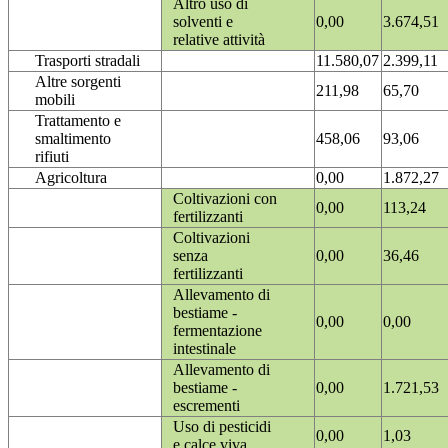
Altro uso di
solventi e
0,00
3.674,51
relative attività
Trasporti stradali
11.580,07
2.399,11
Altre sorgenti
211,98
65,70
mobili
Trattamento e
smaltimento
458,06
93,06
rifiuti
Agricoltura
0,00
1.872,27
Coltivazioni con
0,00
113,24
fertilizzanti
Coltivazioni
senza
0,00
36,46
fertilizzanti
Allevamento di
bestiame -
0,00
0,00
fermentazione
intestinale
Allevamento di
bestiame -
0,00
1.721,53
escrementi
Uso di pesticidi
0,00
1,03
e calce viva