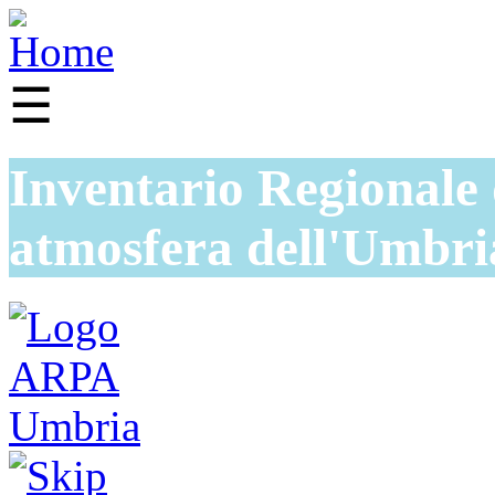
☰
Inventario Regionale 
atmosfera dell'Umbri