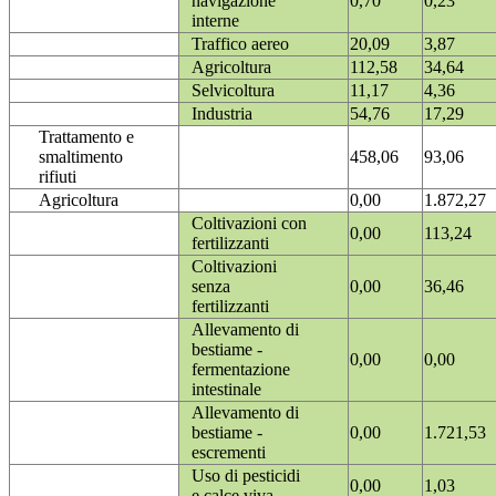
navigazione
0,70
0,23
interne
Traffico aereo
20,09
3,87
Agricoltura
112,58
34,64
Selvicoltura
11,17
4,36
Industria
54,76
17,29
Trattamento e
smaltimento
458,06
93,06
rifiuti
Agricoltura
0,00
1.872,27
Coltivazioni con
0,00
113,24
fertilizzanti
Coltivazioni
senza
0,00
36,46
fertilizzanti
Allevamento di
bestiame -
0,00
0,00
fermentazione
intestinale
Allevamento di
bestiame -
0,00
1.721,53
escrementi
Uso di pesticidi
0,00
1,03
e calce viva