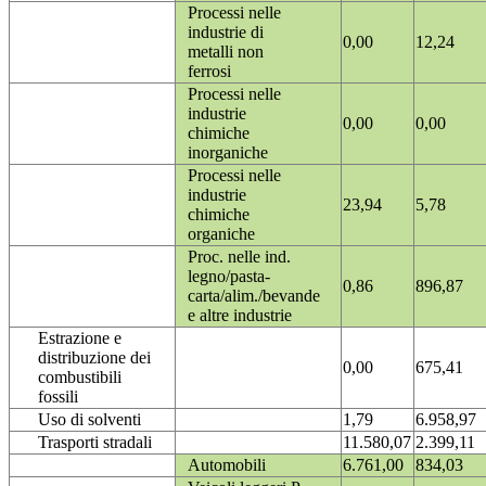
Processi nelle
industrie di
0,00
12,24
metalli non
ferrosi
Processi nelle
industrie
0,00
0,00
chimiche
inorganiche
Processi nelle
industrie
23,94
5,78
chimiche
organiche
Proc. nelle ind.
legno/pasta-
0,86
896,87
carta/alim./bevande
e altre industrie
Estrazione e
distribuzione dei
0,00
675,41
combustibili
fossili
Uso di solventi
1,79
6.958,97
Trasporti stradali
11.580,07
2.399,11
Automobili
6.761,00
834,03