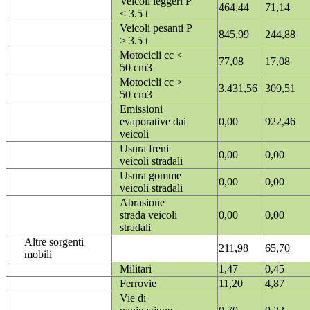
Veicoli leggeri P
464,44
71,14
< 3.5 t
Veicoli pesanti P
845,99
244,88
> 3.5 t
Motocicli cc <
77,08
17,08
50 cm3
Motocicli cc >
3.431,56
309,51
50 cm3
Emissioni
evaporative dai
0,00
922,46
veicoli
Usura freni
0,00
0,00
veicoli stradali
Usura gomme
0,00
0,00
veicoli stradali
Abrasione
strada veicoli
0,00
0,00
stradali
Altre sorgenti
211,98
65,70
mobili
Militari
1,47
0,45
Ferrovie
11,20
4,87
Vie di