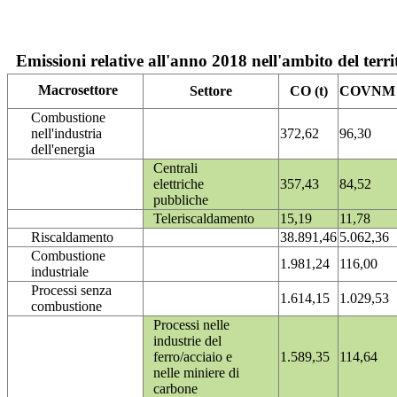
Emissioni relative all'anno 2018 nell'ambito del terri
Macrosettore
Settore
CO (t)
COVNM (
Combustione
nell'industria
372,62
96,30
dell'energia
Centrali
elettriche
357,43
84,52
pubbliche
Teleriscaldamento
15,19
11,78
Riscaldamento
38.891,46
5.062,36
Combustione
1.981,24
116,00
industriale
Processi senza
1.614,15
1.029,53
combustione
Processi nelle
industrie del
ferro/acciaio e
1.589,35
114,64
nelle miniere di
carbone