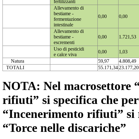
fertilizzanti
Allevamento di
bestiame -
0,00
0,00
fermentazione
intestinale
Allevamento di
bestiame -
0,00
1.721,53
escrementi
Uso di pesticidi
0,00
1,03
e calce viva
Natura
59,97
4.808,49
TOTALI
55.171,34
23.177,20
NOTA: Nel macrosettore “
rifiuti” si specifica che pe
“Incenerimento rifiuti” si r
“Torce nelle discariche”