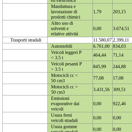
ed elettronica
Manifattura e
lavorazione di
1,79
203,15
prodotti chimici
Altro uso di
solventi e
0,00
3.674,51
relative attività
Trasporti stradali
11.580,07
2.399,11
Automobili
6.761,00
834,03
Veicoli leggeri P
464,44
71,14
< 3.5 t
Veicoli pesanti P
845,99
244,88
> 3.5 t
Motocicli cc <
77,08
17,08
50 cm3
Motocicli cc >
3.431,56
309,51
50 cm3
Emissioni
evaporative dai
0,00
922,46
veicoli
Usura freni
0,00
0,00
veicoli stradali
Usura gomme
0,00
0,00
veicoli stradali