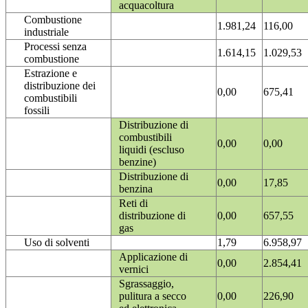
acquacoltura
Combustione
1.981,24
116,00
industriale
Processi senza
1.614,15
1.029,53
combustione
Estrazione e
distribuzione dei
0,00
675,41
combustibili
fossili
Distribuzione di
combustibili
0,00
0,00
liquidi (escluso
benzine)
Distribuzione di
0,00
17,85
benzina
Reti di
distribuzione di
0,00
657,55
gas
Uso di solventi
1,79
6.958,97
Applicazione di
0,00
2.854,41
vernici
Sgrassaggio,
pulitura a secco
0,00
226,90