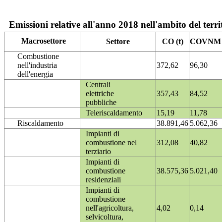
Emissioni relative all'anno 2018 nell'ambito del terri
Macrosettore
Settore
CO (t)
COVNM (
Combustione
nell'industria
372,62
96,30
dell'energia
Centrali
elettriche
357,43
84,52
pubbliche
Teleriscaldamento
15,19
11,78
Riscaldamento
38.891,46
5.062,36
Impianti di
combustione nel
312,08
40,82
terziario
Impianti di
combustione
38.575,36
5.021,40
residenziali
Impianti di
combustione
nell'agricoltura,
4,02
0,14
selvicoltura,