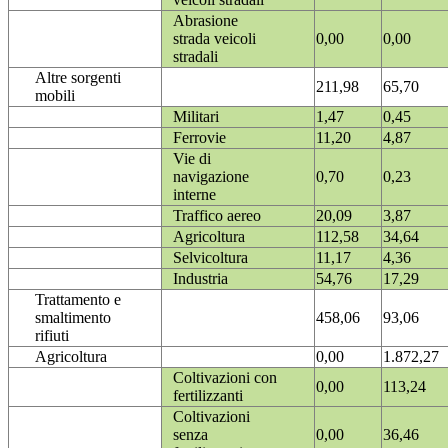
Abrasione
strada veicoli
0,00
0,00
stradali
Altre sorgenti
211,98
65,70
mobili
Militari
1,47
0,45
Ferrovie
11,20
4,87
Vie di
navigazione
0,70
0,23
interne
Traffico aereo
20,09
3,87
Agricoltura
112,58
34,64
Selvicoltura
11,17
4,36
Industria
54,76
17,29
Trattamento e
smaltimento
458,06
93,06
rifiuti
Agricoltura
0,00
1.872,27
Coltivazioni con
0,00
113,24
fertilizzanti
Coltivazioni
senza
0,00
36,46