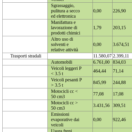
Sgrassaggio,
pulitura a secco
0,00
226,90
ed elettronica
Manifattura e
lavorazione di
1,79
203,15
prodotti chimici
Altro uso di
solventi e
0,00
3.674,51
relative attività
Trasporti stradali
11.580,07
2.399,11
Automobili
6.761,00
834,03
Veicoli leggeri P
464,44
71,14
< 3.5 t
Veicoli pesanti P
845,99
244,88
> 3.5 t
Motocicli cc <
77,08
17,08
50 cm3
Motocicli cc >
3.431,56
309,51
50 cm3
Emissioni
evaporative dai
0,00
922,46
veicoli
Usura freni