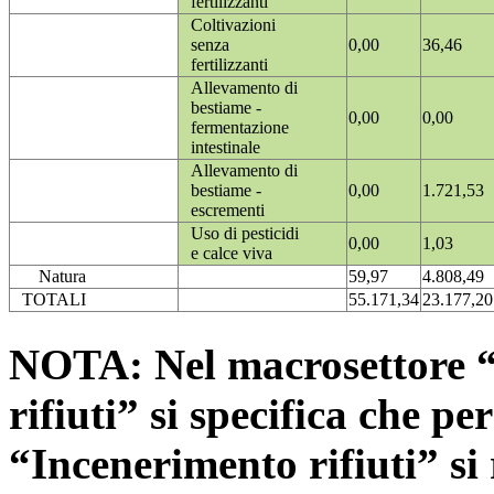
fertilizzanti
Coltivazioni
senza
0,00
36,46
fertilizzanti
Allevamento di
bestiame -
0,00
0,00
fermentazione
intestinale
Allevamento di
bestiame -
0,00
1.721,53
escrementi
Uso di pesticidi
0,00
1,03
e calce viva
Natura
59,97
4.808,49
TOTALI
55.171,34
23.177,20
NOTA: Nel macrosettore “
rifiuti” si specifica che pe
“Incenerimento rifiuti” si r