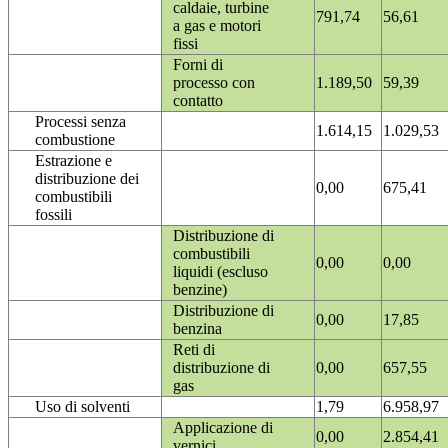
caldaie, turbine
791,74
56,61
a gas e motori
fissi
Forni di
processo con
1.189,50
59,39
contatto
Processi senza
1.614,15
1.029,53
combustione
Estrazione e
distribuzione dei
0,00
675,41
combustibili
fossili
Distribuzione di
combustibili
0,00
0,00
liquidi (escluso
benzine)
Distribuzione di
0,00
17,85
benzina
Reti di
distribuzione di
0,00
657,55
gas
Uso di solventi
1,79
6.958,97
Applicazione di
0,00
2.854,41
vernici