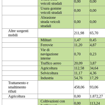
0,00
0,00
veicoli stradali
Usura gomme
0,00
0,00
veicoli stradali
Abrasione
strada veicoli
0,00
0,00
stradali
Altre sorgenti
211,98
65,70
mobili
Militari
1,47
0,45
Ferrovie
11,20
4,87
Vie di
navigazione
0,70
0,23
interne
Traffico aereo
20,09
3,87
Agricoltura
112,58
34,64
Selvicoltura
11,17
4,36
Industria
54,76
17,29
Trattamento e
smaltimento
458,06
93,06
rifiuti
Agricoltura
0,00
1.872,27
Coltivazioni con
0,00
113,24