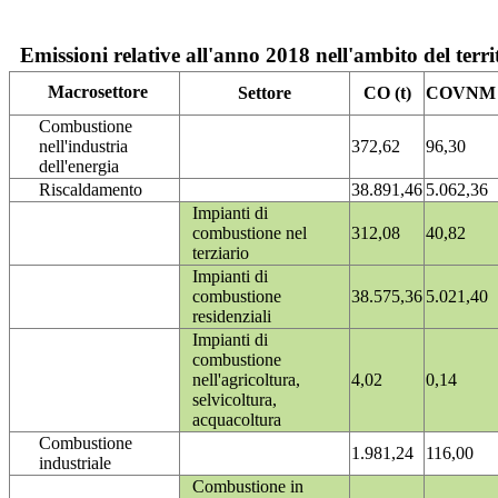
Emissioni relative all'anno 2018 nell'ambito del terri
Macrosettore
Settore
CO (t)
COVNM (
Combustione
nell'industria
372,62
96,30
dell'energia
Riscaldamento
38.891,46
5.062,36
Impianti di
combustione nel
312,08
40,82
terziario
Impianti di
combustione
38.575,36
5.021,40
residenziali
Impianti di
combustione
nell'agricoltura,
4,02
0,14
selvicoltura,
acquacoltura
Combustione
1.981,24
116,00
industriale
Combustione in