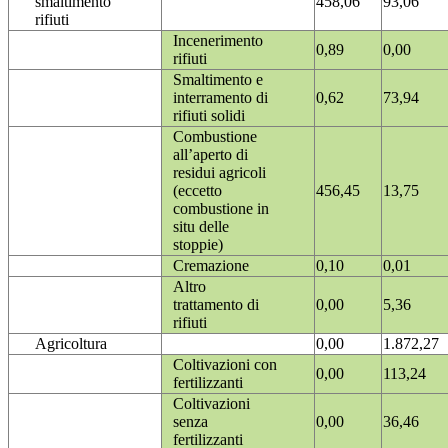
smaltimento
458,06
93,06
rifiuti
Incenerimento
0,89
0,00
rifiuti
Smaltimento e
interramento di
0,62
73,94
rifiuti solidi
Combustione
all’aperto di
residui agricoli
(eccetto
456,45
13,75
combustione in
situ delle
stoppie)
Cremazione
0,10
0,01
Altro
trattamento di
0,00
5,36
rifiuti
Agricoltura
0,00
1.872,27
Coltivazioni con
0,00
113,24
fertilizzanti
Coltivazioni
senza
0,00
36,46
fertilizzanti