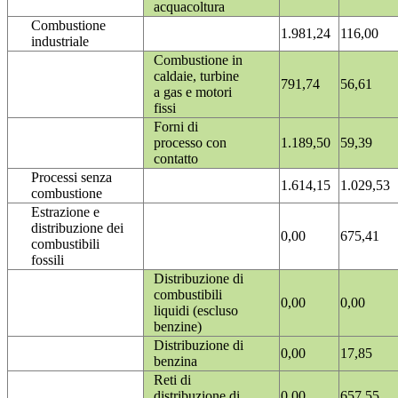
acquacoltura
Combustione
1.981,24
116,00
industriale
Combustione in
caldaie, turbine
791,74
56,61
a gas e motori
fissi
Forni di
processo con
1.189,50
59,39
contatto
Processi senza
1.614,15
1.029,53
combustione
Estrazione e
distribuzione dei
0,00
675,41
combustibili
fossili
Distribuzione di
combustibili
0,00
0,00
liquidi (escluso
benzine)
Distribuzione di
0,00
17,85
benzina
Reti di
distribuzione di
0,00
657,55