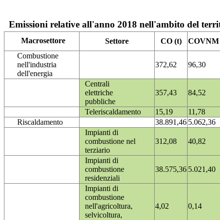
Emissioni relative all'anno 2018 nell'ambito del terri
Macrosettore
Settore
CO (t)
COVNM (
Combustione
nell'industria
372,62
96,30
dell'energia
Centrali
elettriche
357,43
84,52
pubbliche
Teleriscaldamento
15,19
11,78
Riscaldamento
38.891,46
5.062,36
Impianti di
combustione nel
312,08
40,82
terziario
Impianti di
combustione
38.575,36
5.021,40
residenziali
Impianti di
combustione
nell'agricoltura,
4,02
0,14
selvicoltura,