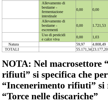
Allevamento di
bestiame -
0,00
0,00
fermentazione
intestinale
Allevamento di
bestiame -
0,00
1.721,53
escrementi
Uso di pesticidi
0,00
1,03
e calce viva
Natura
59,97
4.808,49
TOTALI
55.171,34
23.177,20
NOTA: Nel macrosettore “
rifiuti” si specifica che pe
“Incenerimento rifiuti” si r
“Torce nelle discariche”