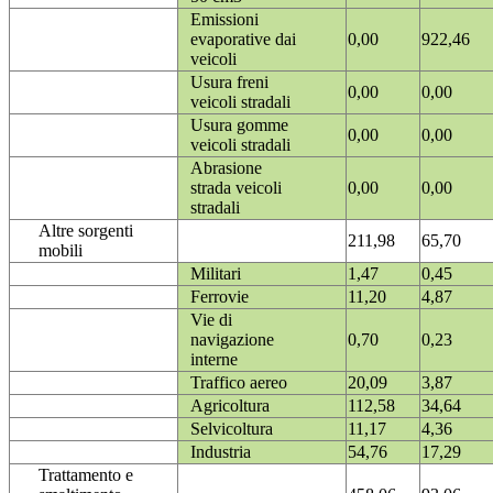
Emissioni
evaporative dai
0,00
922,46
veicoli
Usura freni
0,00
0,00
veicoli stradali
Usura gomme
0,00
0,00
veicoli stradali
Abrasione
strada veicoli
0,00
0,00
stradali
Altre sorgenti
211,98
65,70
mobili
Militari
1,47
0,45
Ferrovie
11,20
4,87
Vie di
navigazione
0,70
0,23
interne
Traffico aereo
20,09
3,87
Agricoltura
112,58
34,64
Selvicoltura
11,17
4,36
Industria
54,76
17,29
Trattamento e