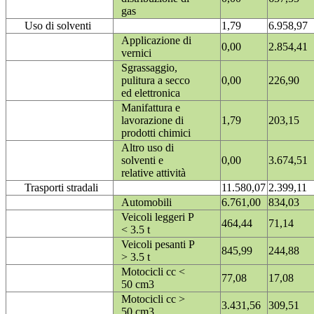
gas
Uso di solventi
1,79
6.958,97
Applicazione di
0,00
2.854,41
vernici
Sgrassaggio,
pulitura a secco
0,00
226,90
ed elettronica
Manifattura e
lavorazione di
1,79
203,15
prodotti chimici
Altro uso di
solventi e
0,00
3.674,51
relative attività
Trasporti stradali
11.580,07
2.399,11
Automobili
6.761,00
834,03
Veicoli leggeri P
464,44
71,14
< 3.5 t
Veicoli pesanti P
845,99
244,88
> 3.5 t
Motocicli cc <
77,08
17,08
50 cm3
Motocicli cc >
3.431,56
309,51
50 cm3