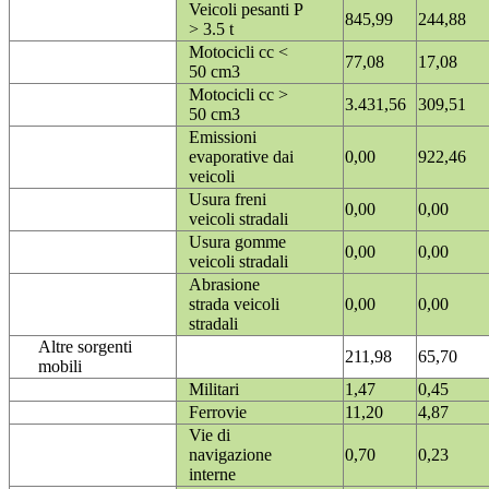
Veicoli pesanti P
845,99
244,88
> 3.5 t
Motocicli cc <
77,08
17,08
50 cm3
Motocicli cc >
3.431,56
309,51
50 cm3
Emissioni
evaporative dai
0,00
922,46
veicoli
Usura freni
0,00
0,00
veicoli stradali
Usura gomme
0,00
0,00
veicoli stradali
Abrasione
strada veicoli
0,00
0,00
stradali
Altre sorgenti
211,98
65,70
mobili
Militari
1,47
0,45
Ferrovie
11,20
4,87
Vie di
navigazione
0,70
0,23
interne