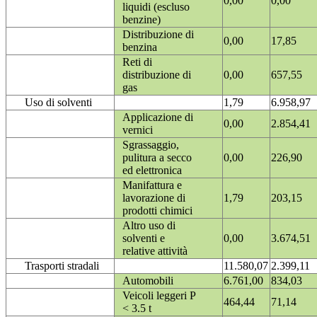
0,00
0,00
liquidi (escluso
benzine)
Distribuzione di
0,00
17,85
benzina
Reti di
distribuzione di
0,00
657,55
gas
Uso di solventi
1,79
6.958,97
Applicazione di
0,00
2.854,41
vernici
Sgrassaggio,
pulitura a secco
0,00
226,90
ed elettronica
Manifattura e
lavorazione di
1,79
203,15
prodotti chimici
Altro uso di
solventi e
0,00
3.674,51
relative attività
Trasporti stradali
11.580,07
2.399,11
Automobili
6.761,00
834,03
Veicoli leggeri P
464,44
71,14
< 3.5 t