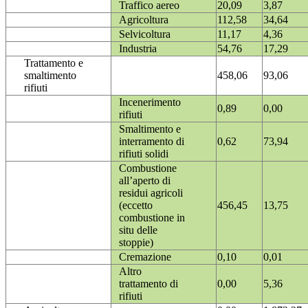
Traffico aereo
20,09
3,87
Agricoltura
112,58
34,64
Selvicoltura
11,17
4,36
Industria
54,76
17,29
Trattamento e
smaltimento
458,06
93,06
rifiuti
Incenerimento
0,89
0,00
rifiuti
Smaltimento e
interramento di
0,62
73,94
rifiuti solidi
Combustione
all’aperto di
residui agricoli
(eccetto
456,45
13,75
combustione in
situ delle
stoppie)
Cremazione
0,10
0,01
Altro
trattamento di
0,00
5,36
rifiuti