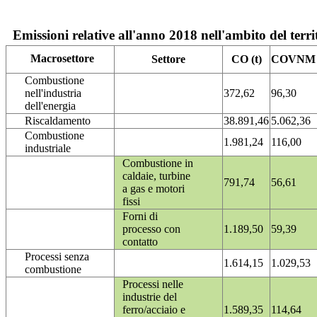
Emissioni relative all'anno 2018 nell'ambito del terri
Macrosettore
Settore
CO (t)
COVNM (
Combustione
nell'industria
372,62
96,30
dell'energia
Riscaldamento
38.891,46
5.062,36
Combustione
1.981,24
116,00
industriale
Combustione in
caldaie, turbine
791,74
56,61
a gas e motori
fissi
Forni di
processo con
1.189,50
59,39
contatto
Processi senza
1.614,15
1.029,53
combustione
Processi nelle
industrie del
ferro/acciaio e
1.589,35
114,64