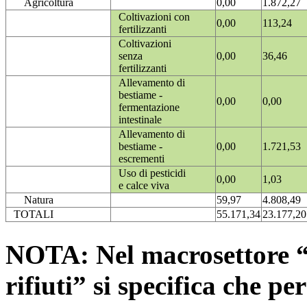
Agricoltura
0,00
1.872,27
Coltivazioni con
0,00
113,24
fertilizzanti
Coltivazioni
senza
0,00
36,46
fertilizzanti
Allevamento di
bestiame -
0,00
0,00
fermentazione
intestinale
Allevamento di
bestiame -
0,00
1.721,53
escrementi
Uso di pesticidi
0,00
1,03
e calce viva
Natura
59,97
4.808,49
TOTALI
55.171,34
23.177,20
NOTA: Nel macrosettore “
rifiuti” si specifica che pe