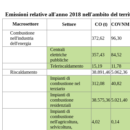
Emissioni relative all'anno 2018 nell'ambito del terri
Macrosettore
Settore
CO (t)
COVNM (
Combustione
nell'industria
372,62
96,30
dell'energia
Centrali
elettriche
357,43
84,52
pubbliche
Teleriscaldamento
15,19
11,78
Riscaldamento
38.891,46
5.062,36
Impianti di
combustione nel
312,08
40,82
terziario
Impianti di
combustione
38.575,36
5.021,40
residenziali
Impianti di
combustione
nell'agricoltura,
4,02
0,14
selvicoltura,