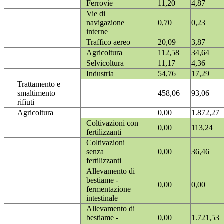
Ferrovie
11,20
4,87
Vie di
navigazione
0,70
0,23
interne
Traffico aereo
20,09
3,87
Agricoltura
112,58
34,64
Selvicoltura
11,17
4,36
Industria
54,76
17,29
Trattamento e
smaltimento
458,06
93,06
rifiuti
Agricoltura
0,00
1.872,27
Coltivazioni con
0,00
113,24
fertilizzanti
Coltivazioni
senza
0,00
36,46
fertilizzanti
Allevamento di
bestiame -
0,00
0,00
fermentazione
intestinale
Allevamento di
bestiame -
0,00
1.721,53