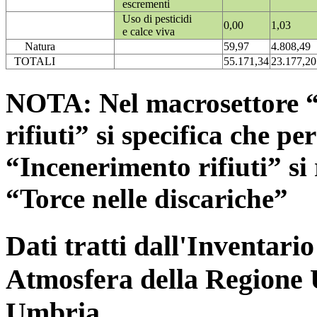
escrementi
Uso di pesticidi
0,00
1,03
e calce viva
Natura
59,97
4.808,49
TOTALI
55.171,34
23.177,20
NOTA: Nel macrosettore “
rifiuti” si specifica che pe
“Incenerimento rifiuti” si r
“Torce nelle discariche”
Dati tratti dall'Inventari
Atmosfera della Regione 
Umbria