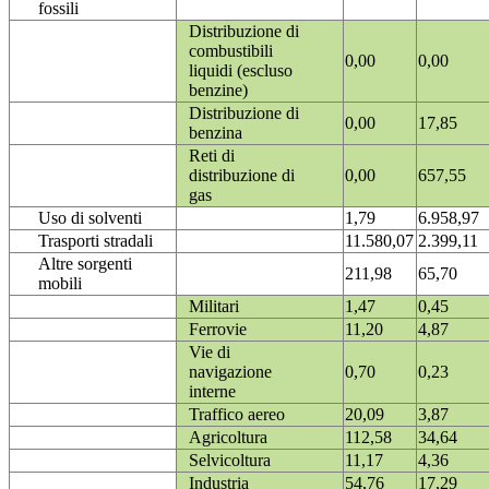
fossili
Distribuzione di
combustibili
0,00
0,00
liquidi (escluso
benzine)
Distribuzione di
0,00
17,85
benzina
Reti di
distribuzione di
0,00
657,55
gas
Uso di solventi
1,79
6.958,97
Trasporti stradali
11.580,07
2.399,11
Altre sorgenti
211,98
65,70
mobili
Militari
1,47
0,45
Ferrovie
11,20
4,87
Vie di
navigazione
0,70
0,23
interne
Traffico aereo
20,09
3,87
Agricoltura
112,58
34,64
Selvicoltura
11,17
4,36
Industria
54,76
17,29