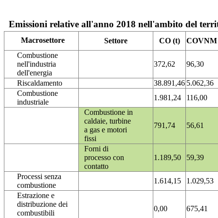
Emissioni relative all'anno 2018 nell'ambito del terri
Macrosettore
Settore
CO (t)
COVNM (
Combustione
nell'industria
372,62
96,30
dell'energia
Riscaldamento
38.891,46
5.062,36
Combustione
1.981,24
116,00
industriale
Combustione in
caldaie, turbine
791,74
56,61
a gas e motori
fissi
Forni di
processo con
1.189,50
59,39
contatto
Processi senza
1.614,15
1.029,53
combustione
Estrazione e
distribuzione dei
0,00
675,41
combustibili