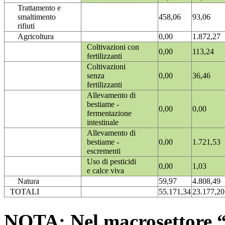
Trattamento e
smaltimento
458,06
93,06
rifiuti
Agricoltura
0,00
1.872,27
Coltivazioni con
0,00
113,24
fertilizzanti
Coltivazioni
senza
0,00
36,46
fertilizzanti
Allevamento di
bestiame -
0,00
0,00
fermentazione
intestinale
Allevamento di
bestiame -
0,00
1.721,53
escrementi
Uso di pesticidi
0,00
1,03
e calce viva
Natura
59,97
4.808,49
TOTALI
55.171,34
23.177,20
NOTA: Nel macrosettore “