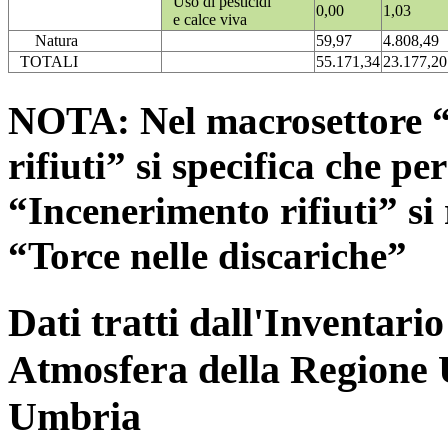
Uso di pesticidi
0,00
1,03
e calce viva
Natura
59,97
4.808,49
TOTALI
55.171,34
23.177,20
NOTA: Nel macrosettore “
rifiuti” si specifica che pe
“Incenerimento rifiuti” si r
“Torce nelle discariche”
Dati tratti dall'Inventari
Atmosfera della Regione 
Umbria