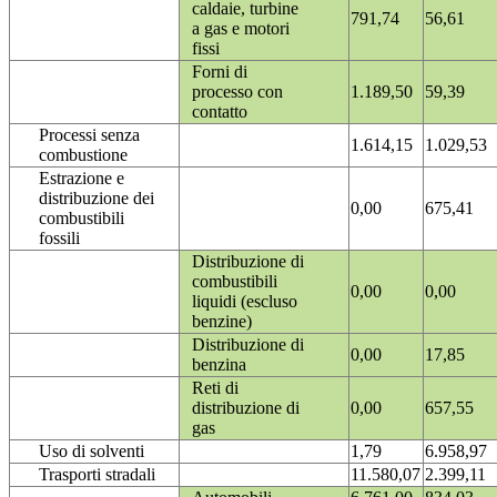
caldaie, turbine
791,74
56,61
a gas e motori
fissi
Forni di
processo con
1.189,50
59,39
contatto
Processi senza
1.614,15
1.029,53
combustione
Estrazione e
distribuzione dei
0,00
675,41
combustibili
fossili
Distribuzione di
combustibili
0,00
0,00
liquidi (escluso
benzine)
Distribuzione di
0,00
17,85
benzina
Reti di
distribuzione di
0,00
657,55
gas
Uso di solventi
1,79
6.958,97
Trasporti stradali
11.580,07
2.399,11