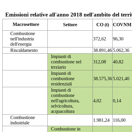
Emissioni relative all'anno 2018 nell'ambito del terri
Macrosettore
Settore
CO (t)
COVNM (
Combustione
nell'industria
372,62
96,30
dell'energia
Riscaldamento
38.891,46
5.062,36
Impianti di
combustione nel
312,08
40,82
terziario
Impianti di
combustione
38.575,36
5.021,40
residenziali
Impianti di
combustione
nell'agricoltura,
4,02
0,14
selvicoltura,
acquacoltura
Combustione
1.981,24
116,00
industriale
Combustione in