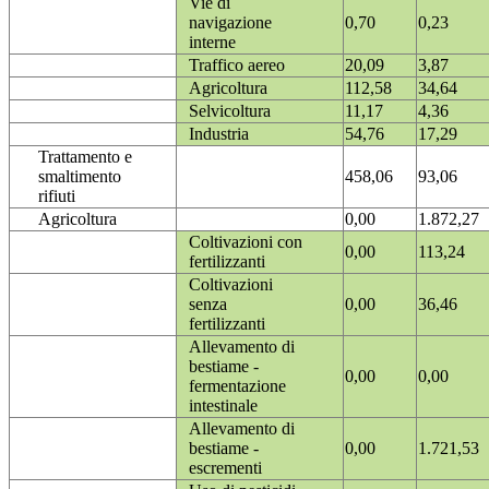
Vie di
navigazione
0,70
0,23
interne
Traffico aereo
20,09
3,87
Agricoltura
112,58
34,64
Selvicoltura
11,17
4,36
Industria
54,76
17,29
Trattamento e
smaltimento
458,06
93,06
rifiuti
Agricoltura
0,00
1.872,27
Coltivazioni con
0,00
113,24
fertilizzanti
Coltivazioni
senza
0,00
36,46
fertilizzanti
Allevamento di
bestiame -
0,00
0,00
fermentazione
intestinale
Allevamento di
bestiame -
0,00
1.721,53
escrementi