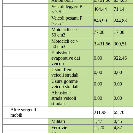
Automobili
6.761,00
834,03
Veicoli leggeri P
464,44
71,14
< 3.5 t
Veicoli pesanti P
845,99
244,88
> 3.5 t
Motocicli cc <
77,08
17,08
50 cm3
Motocicli cc >
3.431,56
309,51
50 cm3
Emissioni
evaporative dai
0,00
922,46
veicoli
Usura freni
0,00
0,00
veicoli stradali
Usura gomme
0,00
0,00
veicoli stradali
Abrasione
strada veicoli
0,00
0,00
stradali
Altre sorgenti
211,98
65,70
mobili
Militari
1,47
0,45
Ferrovie
11,20
4,87