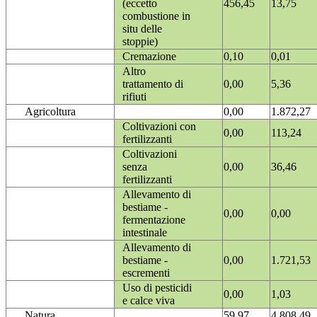
(eccetto
456,45
13,75
combustione in
situ delle
stoppie)
Cremazione
0,10
0,01
Altro
trattamento di
0,00
5,36
rifiuti
Agricoltura
0,00
1.872,27
Coltivazioni con
0,00
113,24
fertilizzanti
Coltivazioni
senza
0,00
36,46
fertilizzanti
Allevamento di
bestiame -
0,00
0,00
fermentazione
intestinale
Allevamento di
bestiame -
0,00
1.721,53
escrementi
Uso di pesticidi
0,00
1,03
e calce viva
Natura
59,97
4.808,49