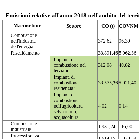
Emissioni relative all'anno 2018 nell'ambito del terri
Macrosettore
Settore
CO (t)
COVNM (
Combustione
nell'industria
372,62
96,30
dell'energia
Riscaldamento
38.891,46
5.062,36
Impianti di
combustione nel
312,08
40,82
terziario
Impianti di
combustione
38.575,36
5.021,40
residenziali
Impianti di
combustione
nell'agricoltura,
4,02
0,14
selvicoltura,
acquacoltura
Combustione
1.981,24
116,00
industriale
Processi senza
1.614,15
1.029,53