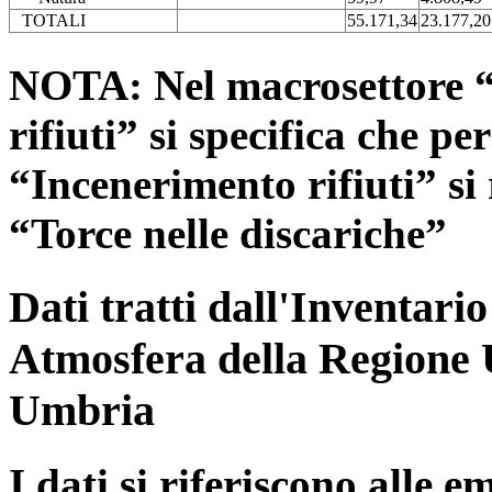
TOTALI
55.171,34
23.177,20
NOTA: Nel macrosettore “
rifiuti” si specifica che pe
“Incenerimento rifiuti” si r
“Torce nelle discariche”
Dati tratti dall'Inventari
Atmosfera della Regione 
Umbria
I dati si riferiscono alle e