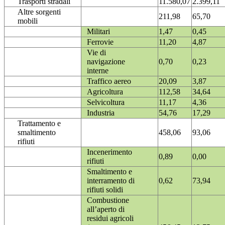
Trasporti stradali
11.580,07
2.399,11
Altre sorgenti
211,98
65,70
mobili
Militari
1,47
0,45
Ferrovie
11,20
4,87
Vie di
navigazione
0,70
0,23
interne
Traffico aereo
20,09
3,87
Agricoltura
112,58
34,64
Selvicoltura
11,17
4,36
Industria
54,76
17,29
Trattamento e
smaltimento
458,06
93,06
rifiuti
Incenerimento
0,89
0,00
rifiuti
Smaltimento e
interramento di
0,62
73,94
rifiuti solidi
Combustione
all’aperto di
residui agricoli