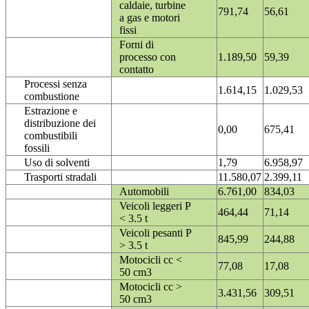
caldaie, turbine
791,74
56,61
a gas e motori
fissi
Forni di
processo con
1.189,50
59,39
contatto
Processi senza
1.614,15
1.029,53
combustione
Estrazione e
distribuzione dei
0,00
675,41
combustibili
fossili
Uso di solventi
1,79
6.958,97
Trasporti stradali
11.580,07
2.399,11
Automobili
6.761,00
834,03
Veicoli leggeri P
464,44
71,14
< 3.5 t
Veicoli pesanti P
845,99
244,88
> 3.5 t
Motocicli cc <
77,08
17,08
50 cm3
Motocicli cc >
3.431,56
309,51
50 cm3