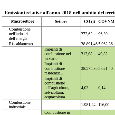
Emissioni relative all'anno 2018 nell'ambito del terri
Macrosettore
Settore
CO (t)
COVNM (
Combustione
nell'industria
372,62
96,30
dell'energia
Riscaldamento
38.891,46
5.062,36
Impianti di
combustione nel
312,08
40,82
terziario
Impianti di
combustione
38.575,36
5.021,40
residenziali
Impianti di
combustione
nell'agricoltura,
4,02
0,14
selvicoltura,
acquacoltura
Combustione
1.981,24
116,00
industriale
Combustione in