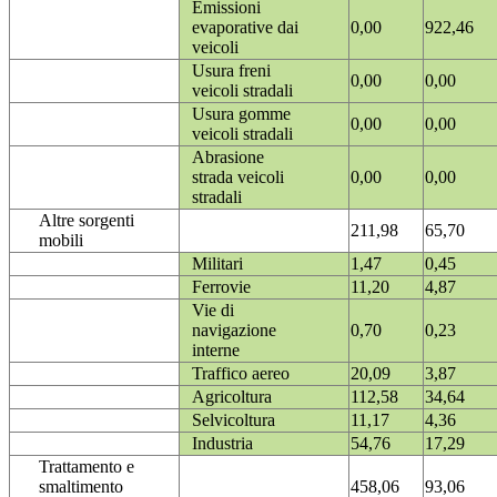
Emissioni
evaporative dai
0,00
922,46
veicoli
Usura freni
0,00
0,00
veicoli stradali
Usura gomme
0,00
0,00
veicoli stradali
Abrasione
strada veicoli
0,00
0,00
stradali
Altre sorgenti
211,98
65,70
mobili
Militari
1,47
0,45
Ferrovie
11,20
4,87
Vie di
navigazione
0,70
0,23
interne
Traffico aereo
20,09
3,87
Agricoltura
112,58
34,64
Selvicoltura
11,17
4,36
Industria
54,76
17,29
Trattamento e
smaltimento
458,06
93,06