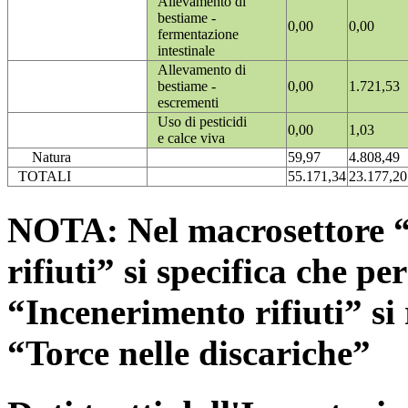
Allevamento di
bestiame -
0,00
0,00
fermentazione
intestinale
Allevamento di
bestiame -
0,00
1.721,53
escrementi
Uso di pesticidi
0,00
1,03
e calce viva
Natura
59,97
4.808,49
TOTALI
55.171,34
23.177,20
NOTA: Nel macrosettore “
rifiuti” si specifica che pe
“Incenerimento rifiuti” si r
“Torce nelle discariche”