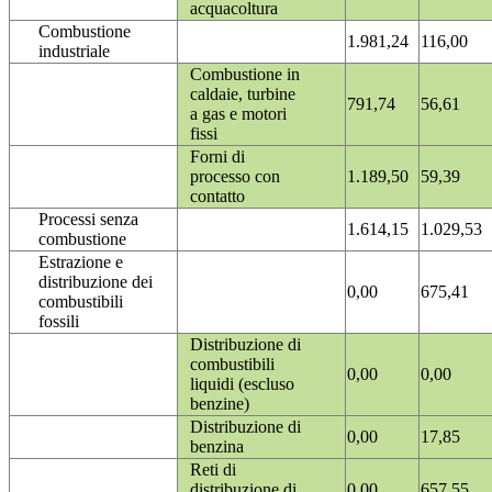
acquacoltura
Combustione
1.981,24
116,00
industriale
Combustione in
caldaie, turbine
791,74
56,61
a gas e motori
fissi
Forni di
processo con
1.189,50
59,39
contatto
Processi senza
1.614,15
1.029,53
combustione
Estrazione e
distribuzione dei
0,00
675,41
combustibili
fossili
Distribuzione di
combustibili
0,00
0,00
liquidi (escluso
benzine)
Distribuzione di
0,00
17,85
benzina
Reti di
distribuzione di
0,00
657,55