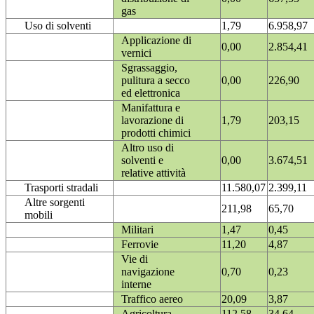
gas
Uso di solventi
1,79
6.958,97
Applicazione di
0,00
2.854,41
vernici
Sgrassaggio,
pulitura a secco
0,00
226,90
ed elettronica
Manifattura e
lavorazione di
1,79
203,15
prodotti chimici
Altro uso di
solventi e
0,00
3.674,51
relative attività
Trasporti stradali
11.580,07
2.399,11
Altre sorgenti
211,98
65,70
mobili
Militari
1,47
0,45
Ferrovie
11,20
4,87
Vie di
navigazione
0,70
0,23
interne
Traffico aereo
20,09
3,87
Agricoltura
112,58
34,64