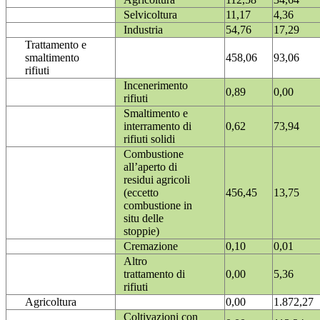
Selvicoltura
11,17
4,36
Industria
54,76
17,29
Trattamento e
smaltimento
458,06
93,06
rifiuti
Incenerimento
0,89
0,00
rifiuti
Smaltimento e
interramento di
0,62
73,94
rifiuti solidi
Combustione
all’aperto di
residui agricoli
(eccetto
456,45
13,75
combustione in
situ delle
stoppie)
Cremazione
0,10
0,01
Altro
trattamento di
0,00
5,36
rifiuti
Agricoltura
0,00
1.872,27
Coltivazioni con