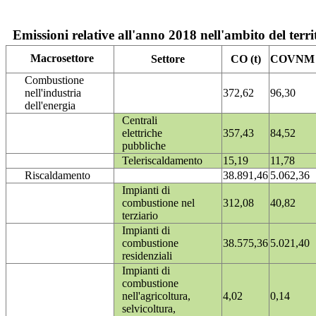
Emissioni relative all'anno 2018 nell'ambito del terri
Macrosettore
Settore
CO (t)
COVNM (
Combustione
nell'industria
372,62
96,30
dell'energia
Centrali
elettriche
357,43
84,52
pubbliche
Teleriscaldamento
15,19
11,78
Riscaldamento
38.891,46
5.062,36
Impianti di
combustione nel
312,08
40,82
terziario
Impianti di
combustione
38.575,36
5.021,40
residenziali
Impianti di
combustione
nell'agricoltura,
4,02
0,14
selvicoltura,