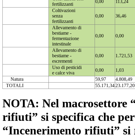
0,00
113,24
fertilizzanti
Coltivazioni
senza
0,00
36,46
fertilizzanti
Allevamento di
bestiame -
0,00
0,00
fermentazione
intestinale
Allevamento di
bestiame -
0,00
1.721,53
escrementi
Uso di pesticidi
0,00
1,03
e calce viva
Natura
59,97
4.808,49
TOTALI
55.171,34
23.177,20
NOTA: Nel macrosettore “
rifiuti” si specifica che pe
“Incenerimento rifiuti” si r