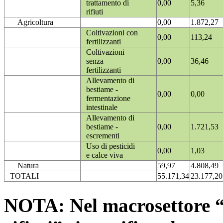
trattamento di
0,00
5,36
rifiuti
Agricoltura
0,00
1.872,27
Coltivazioni con
0,00
113,24
fertilizzanti
Coltivazioni
senza
0,00
36,46
fertilizzanti
Allevamento di
bestiame -
0,00
0,00
fermentazione
intestinale
Allevamento di
bestiame -
0,00
1.721,53
escrementi
Uso di pesticidi
0,00
1,03
e calce viva
Natura
59,97
4.808,49
TOTALI
55.171,34
23.177,20
NOTA: Nel macrosettore “