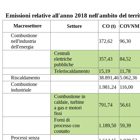
Emissioni relative all'anno 2018 nell'ambito del terri
Macrosettore
Settore
CO (t)
COVNM (
Combustione
nell'industria
372,62
96,30
dell'energia
Centrali
elettriche
357,43
84,52
pubbliche
Teleriscaldamento
15,19
11,78
Riscaldamento
38.891,46
5.062,36
Combustione
1.981,24
116,00
industriale
Combustione in
caldaie, turbine
791,74
56,61
a gas e motori
fissi
Forni di
processo con
1.189,50
59,39
contatto
Processi senza