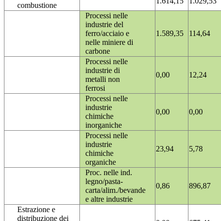
1.614,15
1.029,53
combustione
Processi nelle
industrie del
ferro/acciaio e
1.589,35
114,64
nelle miniere di
carbone
Processi nelle
industrie di
0,00
12,24
metalli non
ferrosi
Processi nelle
industrie
0,00
0,00
chimiche
inorganiche
Processi nelle
industrie
23,94
5,78
chimiche
organiche
Proc. nelle ind.
legno/pasta-
0,86
896,87
carta/alim./bevande
e altre industrie
Estrazione e
distribuzione dei