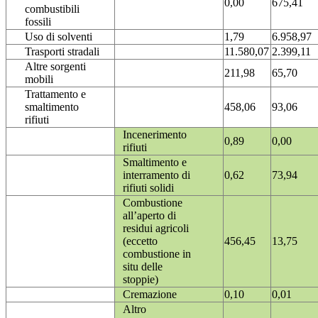
0,00
675,41
combustibili
fossili
Uso di solventi
1,79
6.958,97
Trasporti stradali
11.580,07
2.399,11
Altre sorgenti
211,98
65,70
mobili
Trattamento e
smaltimento
458,06
93,06
rifiuti
Incenerimento
0,89
0,00
rifiuti
Smaltimento e
interramento di
0,62
73,94
rifiuti solidi
Combustione
all’aperto di
residui agricoli
(eccetto
456,45
13,75
combustione in
situ delle
stoppie)
Cremazione
0,10
0,01
Altro