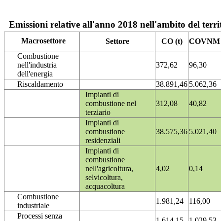
Emissioni relative all'anno 2018 nell'ambito del terri
Macrosettore
Settore
CO (t)
COVNM (
Combustione
nell'industria
372,62
96,30
dell'energia
Riscaldamento
38.891,46
5.062,36
Impianti di
combustione nel
312,08
40,82
terziario
Impianti di
combustione
38.575,36
5.021,40
residenziali
Impianti di
combustione
nell'agricoltura,
4,02
0,14
selvicoltura,
acquacoltura
Combustione
1.981,24
116,00
industriale
Processi senza
1.614,15
1.029,53