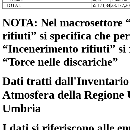
TOTALI
55.171,34
23.177,20
NOTA: Nel macrosettore “
rifiuti” si specifica che pe
“Incenerimento rifiuti” si r
“Torce nelle discariche”
Dati tratti dall'Inventari
Atmosfera della Regione 
Umbria
I dati si riferiscono alle e