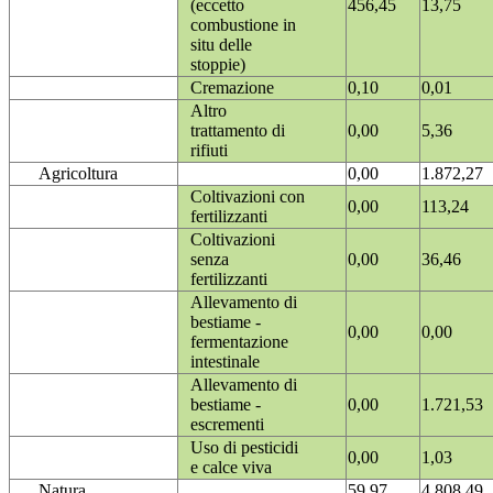
(eccetto
456,45
13,75
combustione in
situ delle
stoppie)
Cremazione
0,10
0,01
Altro
trattamento di
0,00
5,36
rifiuti
Agricoltura
0,00
1.872,27
Coltivazioni con
0,00
113,24
fertilizzanti
Coltivazioni
senza
0,00
36,46
fertilizzanti
Allevamento di
bestiame -
0,00
0,00
fermentazione
intestinale
Allevamento di
bestiame -
0,00
1.721,53
escrementi
Uso di pesticidi
0,00
1,03
e calce viva
Natura
59,97
4.808,49