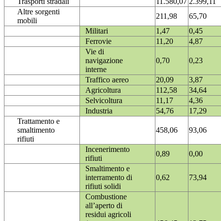
Trasporti stradali
11.580,07
2.399,11
Altre sorgenti
211,98
65,70
mobili
Militari
1,47
0,45
Ferrovie
11,20
4,87
Vie di
navigazione
0,70
0,23
interne
Traffico aereo
20,09
3,87
Agricoltura
112,58
34,64
Selvicoltura
11,17
4,36
Industria
54,76
17,29
Trattamento e
smaltimento
458,06
93,06
rifiuti
Incenerimento
0,89
0,00
rifiuti
Smaltimento e
interramento di
0,62
73,94
rifiuti solidi
Combustione
all’aperto di
residui agricoli