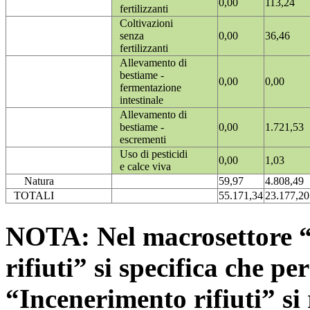
0,00
113,24
fertilizzanti
Coltivazioni
senza
0,00
36,46
fertilizzanti
Allevamento di
bestiame -
0,00
0,00
fermentazione
intestinale
Allevamento di
bestiame -
0,00
1.721,53
escrementi
Uso di pesticidi
0,00
1,03
e calce viva
Natura
59,97
4.808,49
TOTALI
55.171,34
23.177,20
NOTA: Nel macrosettore “
rifiuti” si specifica che pe
“Incenerimento rifiuti” si r