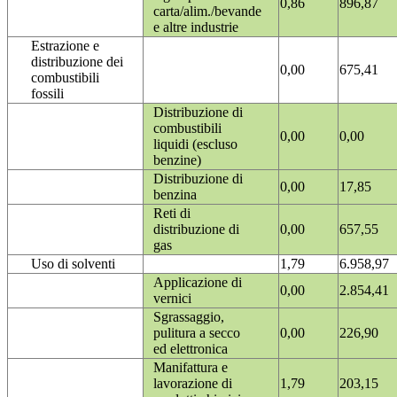
0,86
896,87
carta/alim./bevande
e altre industrie
Estrazione e
distribuzione dei
0,00
675,41
combustibili
fossili
Distribuzione di
combustibili
0,00
0,00
liquidi (escluso
benzine)
Distribuzione di
0,00
17,85
benzina
Reti di
distribuzione di
0,00
657,55
gas
Uso di solventi
1,79
6.958,97
Applicazione di
0,00
2.854,41
vernici
Sgrassaggio,
pulitura a secco
0,00
226,90
ed elettronica
Manifattura e
lavorazione di
1,79
203,15