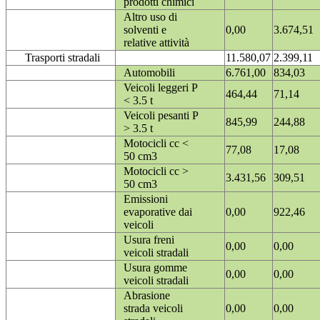
prodotti chimici
Altro uso di
solventi e
0,00
3.674,51
relative attività
Trasporti stradali
11.580,07
2.399,11
Automobili
6.761,00
834,03
Veicoli leggeri P
464,44
71,14
< 3.5 t
Veicoli pesanti P
845,99
244,88
> 3.5 t
Motocicli cc <
77,08
17,08
50 cm3
Motocicli cc >
3.431,56
309,51
50 cm3
Emissioni
evaporative dai
0,00
922,46
veicoli
Usura freni
0,00
0,00
veicoli stradali
Usura gomme
0,00
0,00
veicoli stradali
Abrasione
strada veicoli
0,00
0,00