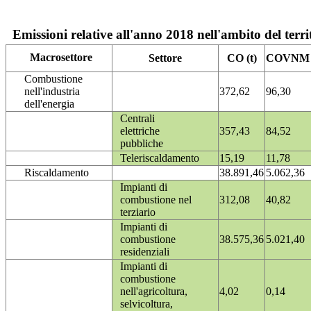
Emissioni relative all'anno 2018 nell'ambito del terri
Macrosettore
Settore
CO (t)
COVNM (
Combustione
nell'industria
372,62
96,30
dell'energia
Centrali
elettriche
357,43
84,52
pubbliche
Teleriscaldamento
15,19
11,78
Riscaldamento
38.891,46
5.062,36
Impianti di
combustione nel
312,08
40,82
terziario
Impianti di
combustione
38.575,36
5.021,40
residenziali
Impianti di
combustione
nell'agricoltura,
4,02
0,14
selvicoltura,