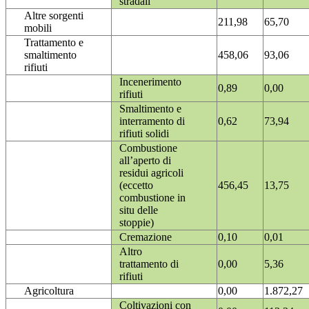
stradali
Altre sorgenti
211,98
65,70
mobili
Trattamento e
smaltimento
458,06
93,06
rifiuti
Incenerimento
0,89
0,00
rifiuti
Smaltimento e
interramento di
0,62
73,94
rifiuti solidi
Combustione
all’aperto di
residui agricoli
(eccetto
456,45
13,75
combustione in
situ delle
stoppie)
Cremazione
0,10
0,01
Altro
trattamento di
0,00
5,36
rifiuti
Agricoltura
0,00
1.872,27
Coltivazioni con