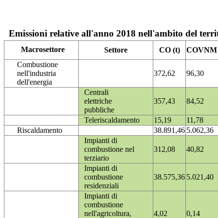
Emissioni relative all'anno 2018 nell'ambito del terri
Macrosettore
Settore
CO (t)
COVNM (
Combustione
nell'industria
372,62
96,30
dell'energia
Centrali
elettriche
357,43
84,52
pubbliche
Teleriscaldamento
15,19
11,78
Riscaldamento
38.891,46
5.062,36
Impianti di
combustione nel
312,08
40,82
terziario
Impianti di
combustione
38.575,36
5.021,40
residenziali
Impianti di
combustione
nell'agricoltura,
4,02
0,14