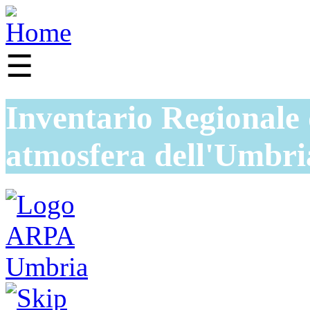
☰
Inventario Regionale 
atmosfera dell'Umbri