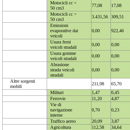
Motocicli cc <
77,08
17,08
50 cm3
Motocicli cc >
3.431,56
309,51
50 cm3
Emissioni
evaporative dai
0,00
922,46
veicoli
Usura freni
0,00
0,00
veicoli stradali
Usura gomme
0,00
0,00
veicoli stradali
Abrasione
strada veicoli
0,00
0,00
stradali
Altre sorgenti
211,98
65,70
mobili
Militari
1,47
0,45
Ferrovie
11,20
4,87
Vie di
navigazione
0,70
0,23
interne
Traffico aereo
20,09
3,87
Agricoltura
112,58
34,64