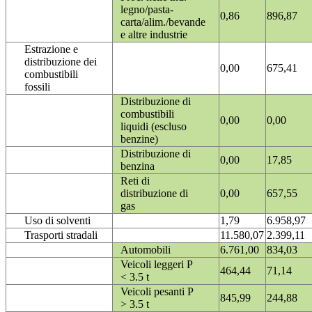
legno/pasta-
0,86
896,87
carta/alim./bevande
e altre industrie
Estrazione e
distribuzione dei
0,00
675,41
combustibili
fossili
Distribuzione di
combustibili
0,00
0,00
liquidi (escluso
benzine)
Distribuzione di
0,00
17,85
benzina
Reti di
distribuzione di
0,00
657,55
gas
Uso di solventi
1,79
6.958,97
Trasporti stradali
11.580,07
2.399,11
Automobili
6.761,00
834,03
Veicoli leggeri P
464,44
71,14
< 3.5 t
Veicoli pesanti P
845,99
244,88
> 3.5 t