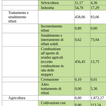
Selvicoltura
11,17
4,36
Industria
54,76
17,29
Trattamento e
smaltimento
458,06
93,06
rifiuti
Incenerimento
0,89
0,00
rifiuti
Smaltimento e
interramento di
0,62
73,94
rifiuti solidi
Combustione
all’aperto di
residui agricoli
(eccetto
456,45
13,75
combustione in
situ delle
stoppie)
Cremazione
0,10
0,01
Altro
trattamento di
0,00
5,36
rifiuti
Agricoltura
0,00
1.872,27
Coltivazioni con
0,00
113,24