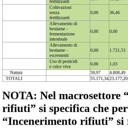
fertilizzanti
Coltivazioni
senza
0,00
36,46
fertilizzanti
Allevamento di
bestiame -
0,00
0,00
fermentazione
intestinale
Allevamento di
bestiame -
0,00
1.721,53
escrementi
Uso di pesticidi
0,00
1,03
e calce viva
Natura
59,97
4.808,49
TOTALI
55.171,34
23.177,20
NOTA: Nel macrosettore “
rifiuti” si specifica che pe
“Incenerimento rifiuti” si r