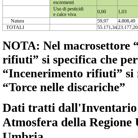
escrementi
Uso di pesticidi
0,00
1,03
e calce viva
Natura
59,97
4.808,49
TOTALI
55.171,34
23.177,20
NOTA: Nel macrosettore “
rifiuti” si specifica che pe
“Incenerimento rifiuti” si r
“Torce nelle discariche”
Dati tratti dall'Inventari
Atmosfera della Regione 
Umbria