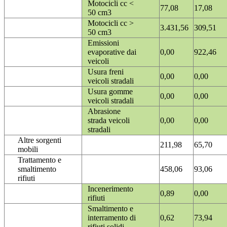
Motocicli cc <
77,08
17,08
50 cm3
Motocicli cc >
3.431,56
309,51
50 cm3
Emissioni
evaporative dai
0,00
922,46
veicoli
Usura freni
0,00
0,00
veicoli stradali
Usura gomme
0,00
0,00
veicoli stradali
Abrasione
strada veicoli
0,00
0,00
stradali
Altre sorgenti
211,98
65,70
mobili
Trattamento e
smaltimento
458,06
93,06
rifiuti
Incenerimento
0,89
0,00
rifiuti
Smaltimento e
interramento di
0,62
73,94
rifiuti solidi