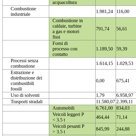
acquacoltura
Combustione
1.981,24
116,00
industriale
Combustione in
caldaie, turbine
791,74
56,61
a gas e motori
fissi
Forni di
processo con
1.189,50
59,39
contatto
Processi senza
1.614,15
1.029,53
combustione
Estrazione e
distribuzione dei
0,00
675,41
combustibili
fossili
Uso di solventi
1,79
6.958,97
Trasporti stradali
11.580,07
2.399,11
Automobili
6.761,00
834,03
Veicoli leggeri P
464,44
71,14
< 3.5 t
Veicoli pesanti P
845,99
244,88
> 3.5 t