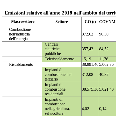
Emissioni relative all'anno 2018 nell'ambito del terri
Macrosettore
Settore
CO (t)
COVNM (
Combustione
nell'industria
372,62
96,30
dell'energia
Centrali
elettriche
357,43
84,52
pubbliche
Teleriscaldamento
15,19
11,78
Riscaldamento
38.891,46
5.062,36
Impianti di
combustione nel
312,08
40,82
terziario
Impianti di
combustione
38.575,36
5.021,40
residenziali
Impianti di
combustione
nell'agricoltura,
4,02
0,14
selvicoltura,