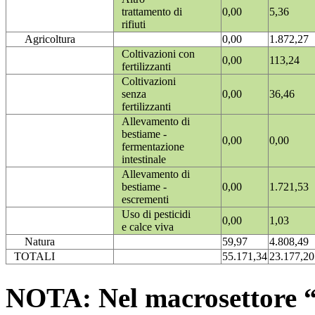
trattamento di
0,00
5,36
rifiuti
Agricoltura
0,00
1.872,27
Coltivazioni con
0,00
113,24
fertilizzanti
Coltivazioni
senza
0,00
36,46
fertilizzanti
Allevamento di
bestiame -
0,00
0,00
fermentazione
intestinale
Allevamento di
bestiame -
0,00
1.721,53
escrementi
Uso di pesticidi
0,00
1,03
e calce viva
Natura
59,97
4.808,49
TOTALI
55.171,34
23.177,20
NOTA: Nel macrosettore “