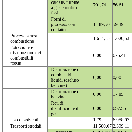
caldaie, turbine
791,74
56,61
a gas e motori
fissi
Forni di
processo con
1.189,50
59,39
contatto
Processi senza
1.614,15
1.029,53
combustione
Estrazione e
distribuzione dei
0,00
675,41
combustibili
fossili
Distribuzione di
combustibili
0,00
0,00
liquidi (escluso
benzine)
Distribuzione di
0,00
17,85
benzina
Reti di
distribuzione di
0,00
657,55
gas
Uso di solventi
1,79
6.958,97
Trasporti stradali
11.580,07
2.399,11