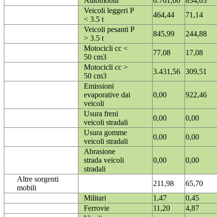
Automobili
6.761,00
834,03
Veicoli leggeri P
464,44
71,14
< 3.5 t
Veicoli pesanti P
845,99
244,88
> 3.5 t
Motocicli cc <
77,08
17,08
50 cm3
Motocicli cc >
3.431,56
309,51
50 cm3
Emissioni
evaporative dai
0,00
922,46
veicoli
Usura freni
0,00
0,00
veicoli stradali
Usura gomme
0,00
0,00
veicoli stradali
Abrasione
strada veicoli
0,00
0,00
stradali
Altre sorgenti
211,98
65,70
mobili
Militari
1,47
0,45
Ferrovie
11,20
4,87