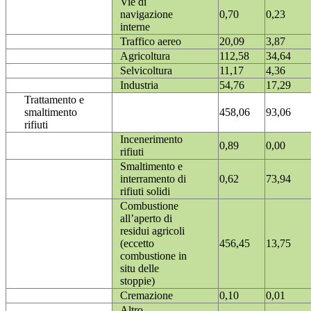
Vie di
navigazione
0,70
0,23
interne
Traffico aereo
20,09
3,87
Agricoltura
112,58
34,64
Selvicoltura
11,17
4,36
Industria
54,76
17,29
Trattamento e
smaltimento
458,06
93,06
rifiuti
Incenerimento
0,89
0,00
rifiuti
Smaltimento e
interramento di
0,62
73,94
rifiuti solidi
Combustione
all’aperto di
residui agricoli
(eccetto
456,45
13,75
combustione in
situ delle
stoppie)
Cremazione
0,10
0,01
Altro