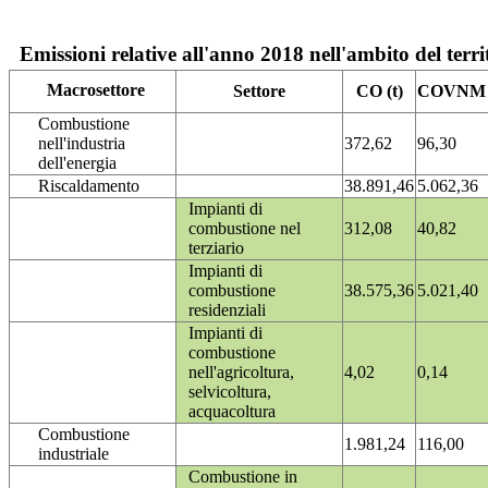
Emissioni relative all'anno 2018 nell'ambito del terri
Macrosettore
Settore
CO (t)
COVNM (
Combustione
nell'industria
372,62
96,30
dell'energia
Riscaldamento
38.891,46
5.062,36
Impianti di
combustione nel
312,08
40,82
terziario
Impianti di
combustione
38.575,36
5.021,40
residenziali
Impianti di
combustione
nell'agricoltura,
4,02
0,14
selvicoltura,
acquacoltura
Combustione
1.981,24
116,00
industriale
Combustione in