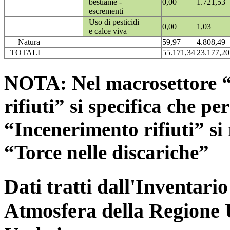
bestiame -
0,00
1.721,53
escrementi
Uso di pesticidi
0,00
1,03
e calce viva
Natura
59,97
4.808,49
TOTALI
55.171,34
23.177,20
NOTA: Nel macrosettore “
rifiuti” si specifica che pe
“Incenerimento rifiuti” si r
“Torce nelle discariche”
Dati tratti dall'Inventari
Atmosfera della Regione 