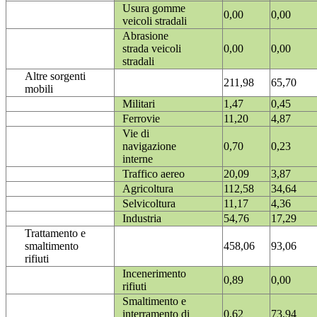
Usura gomme
0,00
0,00
veicoli stradali
Abrasione
strada veicoli
0,00
0,00
stradali
Altre sorgenti
211,98
65,70
mobili
Militari
1,47
0,45
Ferrovie
11,20
4,87
Vie di
navigazione
0,70
0,23
interne
Traffico aereo
20,09
3,87
Agricoltura
112,58
34,64
Selvicoltura
11,17
4,36
Industria
54,76
17,29
Trattamento e
smaltimento
458,06
93,06
rifiuti
Incenerimento
0,89
0,00
rifiuti
Smaltimento e
interramento di
0,62
73,94