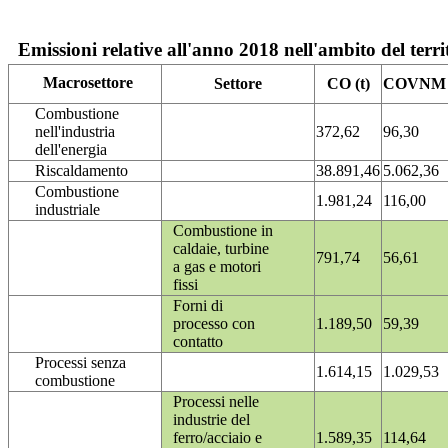
Emissioni relative all'anno 2018 nell'ambito del terri
Macrosettore
Settore
CO (t)
COVNM (
Combustione
nell'industria
372,62
96,30
dell'energia
Riscaldamento
38.891,46
5.062,36
Combustione
1.981,24
116,00
industriale
Combustione in
caldaie, turbine
791,74
56,61
a gas e motori
fissi
Forni di
processo con
1.189,50
59,39
contatto
Processi senza
1.614,15
1.029,53
combustione
Processi nelle
industrie del
ferro/acciaio e
1.589,35
114,64