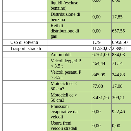
0,00
0,00
liquidi (escluso
benzine)
Distribuzione di
0,00
17,85
benzina
Reti di
distribuzione di
0,00
657,55
gas
Uso di solventi
1,79
6.958,97
Trasporti stradali
11.580,07
2.399,11
Automobili
6.761,00
834,03
Veicoli leggeri P
464,44
71,14
< 3.5 t
Veicoli pesanti P
845,99
244,88
> 3.5 t
Motocicli cc <
77,08
17,08
50 cm3
Motocicli cc >
3.431,56
309,51
50 cm3
Emissioni
evaporative dai
0,00
922,46
veicoli
Usura freni
0,00
0,00
veicoli stradali