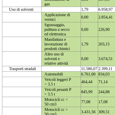
gas
Uso di solventi
1,79
6.958,97
Applicazione di
0,00
2.854,41
vernici
Sgrassaggio,
pulitura a secco
0,00
226,90
ed elettronica
Manifattura e
lavorazione di
1,79
203,15
prodotti chimici
Altro uso di
solventi e
0,00
3.674,51
relative attività
Trasporti stradali
11.580,07
2.399,11
Automobili
6.761,00
834,03
Veicoli leggeri P
464,44
71,14
< 3.5 t
Veicoli pesanti P
845,99
244,88
> 3.5 t
Motocicli cc <
77,08
17,08
50 cm3
Motocicli cc >
3.431,56
309,51
50 cm3