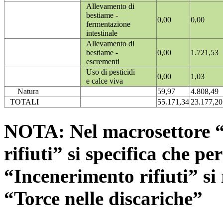
Allevamento di
bestiame -
0,00
0,00
fermentazione
intestinale
Allevamento di
bestiame -
0,00
1.721,53
escrementi
Uso di pesticidi
0,00
1,03
e calce viva
Natura
59,97
4.808,49
TOTALI
55.171,34
23.177,20
NOTA: Nel macrosettore “
rifiuti” si specifica che pe
“Incenerimento rifiuti” si r
“Torce nelle discariche”