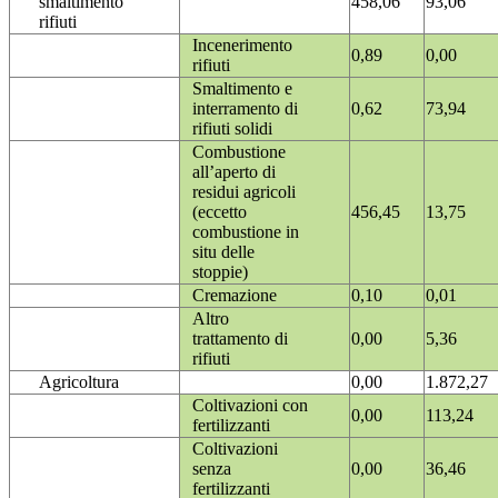
smaltimento
458,06
93,06
rifiuti
Incenerimento
0,89
0,00
rifiuti
Smaltimento e
interramento di
0,62
73,94
rifiuti solidi
Combustione
all’aperto di
residui agricoli
(eccetto
456,45
13,75
combustione in
situ delle
stoppie)
Cremazione
0,10
0,01
Altro
trattamento di
0,00
5,36
rifiuti
Agricoltura
0,00
1.872,27
Coltivazioni con
0,00
113,24
fertilizzanti
Coltivazioni
senza
0,00
36,46
fertilizzanti