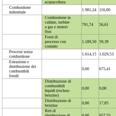
acquacoltura
Combustione
1.981,24
116,00
industriale
Combustione in
caldaie, turbine
791,74
56,61
a gas e motori
fissi
Forni di
processo con
1.189,50
59,39
contatto
Processi senza
1.614,15
1.029,53
combustione
Estrazione e
distribuzione dei
0,00
675,41
combustibili
fossili
Distribuzione di
combustibili
0,00
0,00
liquidi (escluso
benzine)
Distribuzione di
0,00
17,85
benzina
Reti di
distribuzione di
0,00
657,55