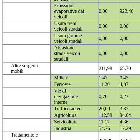
Emissioni
evaporative dai
0,00
922,46
veicoli
Usura freni
0,00
0,00
veicoli stradali
Usura gomme
0,00
0,00
veicoli stradali
Abrasione
strada veicoli
0,00
0,00
stradali
Altre sorgenti
211,98
65,70
mobili
Militari
1,47
0,45
Ferrovie
11,20
4,87
Vie di
navigazione
0,70
0,23
interne
Traffico aereo
20,09
3,87
Agricoltura
112,58
34,64
Selvicoltura
11,17
4,36
Industria
54,76
17,29
Trattamento e